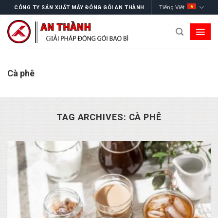
Skip
Tiếng Việt
CÔNG TY SẢN XUẤT MÁY ĐÓNG GÓI AN THÀNH
to
content
Cà phê
TAG ARCHIVES:
CÀ PHÊ