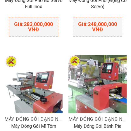
Máy Đóng Gói Phở Bò Servo
Máy Đóng Gói Phở (Động Cơ
Full Inox
Servo)
Giá:
283,000,000
Giá:
248,000,000
VNĐ
VNĐ
MÁY ĐÓNG GÓI DẠNG NẰM
MÁY ĐÓNG GÓI DẠNG NẰM
Máy Đóng Gói Mì Tôm
Máy Đóng Gói Bánh Pía