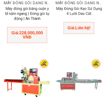
MÁY ĐÓNG GÓI DẠNG NẰM
MÁY ĐÓNG GÓI DẠNG NẰM
Máy đóng gói băng cuộn y
Máy Đóng Gói Kẹo Sử Dụng
tế nằm ngang | Đóng gói tự
4 Lưỡi Dao Cắt
động | An Thành
Giá:
Liên hệ!
Giá:
228,000,000
VNĐ