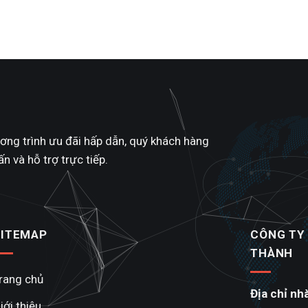
ương trình ưu đãi hấp dẫn, quý khách hàng
n và hỗ trợ trực tiếp.
SITEMAP
CÔNG TY
THÀNH
rang chủ
Địa chỉ nh
iới thiệu