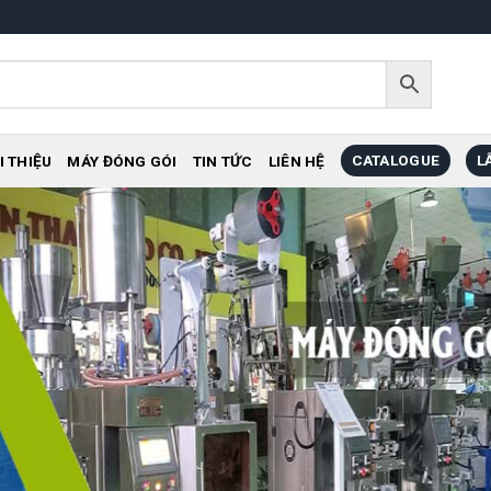
CATALOGUE
L
I THIỆU
MÁY ĐÓNG GÓI
TIN TỨC
LIÊN HỆ