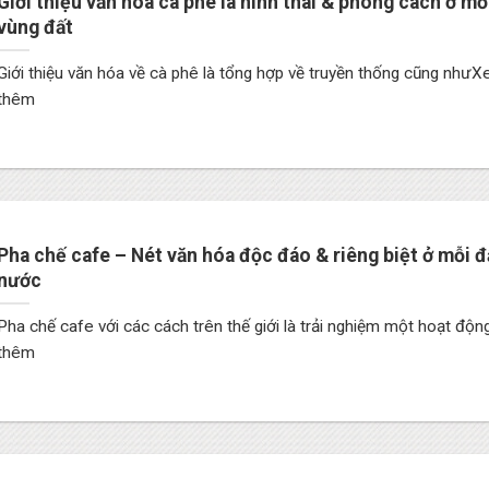
Giới thiệu văn hóa cà phê là hình thái & phong cách ở mỗ
vùng đất
Giới thiệu văn hóa về cà phê là tổng hợp về truyền thống cũng như
thêm
Pha chế cafe – Nét văn hóa độc đáo & riêng biệt ở mỗi đ
nước
Pha chế cafe với các cách trên thế giới là trải nghiệm một hoạt đ
thêm