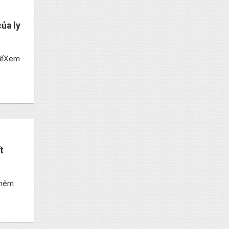
ủa ly
 đểXem
t
 thêm