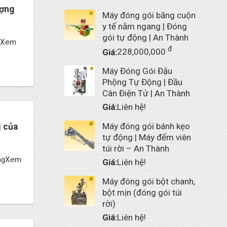
ượng
Máy đóng gói băng cuộn
y tế nằm ngang | Đóng
gói tự động | An Thành
á,Xem
đ
Giá:
228,000,000
Máy Đóng Gói Đậu
Phộng Tự Động | Đầu
Cân Điện Tử | An Thành
Giá:
Liên hệ!
Máy đóng gói bánh kẹo
ị của
tự động | Máy đếm viên
túi rời – An Thành
ươngXem
Giá:
Liên hệ!
Máy đóng gói bột chanh,
bột mịn (đóng gói túi
rời)
Giá:
Liên hệ!