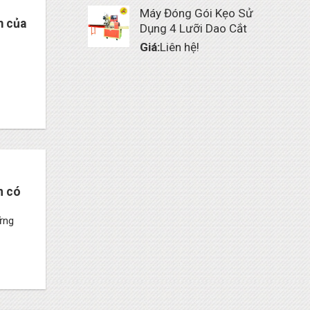
Máy Đóng Gói Kẹo Sử
m của
Dụng 4 Lưỡi Dao Cắt
Giá:
Liên hệ!
n có
ững