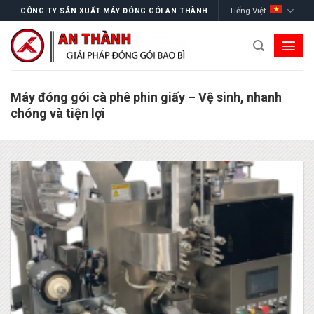
Skip
Tiếng Việt
CÔNG TY SẢN XUẤT MÁY ĐÓNG GÓI AN THÀNH
to
content
Máy đóng gói cà phê phin giấy – Vệ sinh, nhanh
chóng và tiện lợi