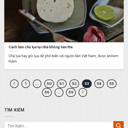
Cách làm chả lụa tại nhà không hàn the
Chả lụa hay giò lụa rất phổ biến với người dân Việt Nam, được ănXem
thêm
1
…
50
51
52
53
54
55
56
…
59
TÌM KIẾM