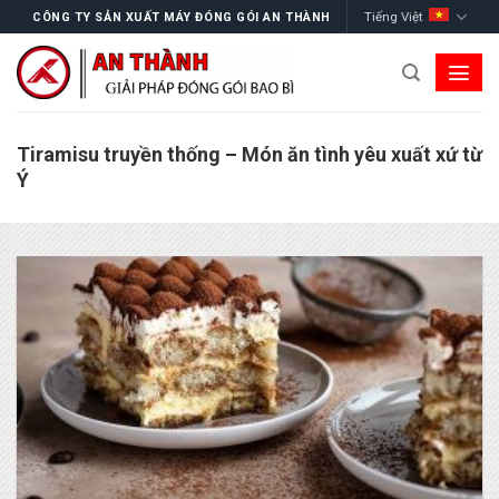
Skip
Tiếng Việt
CÔNG TY SẢN XUẤT MÁY ĐÓNG GÓI AN THÀNH
to
content
Tiramisu truyền thống – Món ăn tình yêu xuất xứ từ
Ý