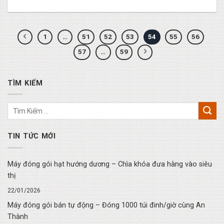
1
…
51
52
53
54
55
56
57
…
59
TÌM KIẾM
TIN TỨC MỚI
Máy đóng gói hạt hướng dương – Chìa khóa đưa hàng vào siêu
thị
22/01/2026
Máy đóng gói bán tự động – Đóng 1000 túi đinh/giờ cùng An
Thành