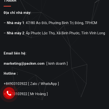
THÀNH
Địa chỉ nhà máy:
–
Nhà máy 1
: 47/80 Ao Đôi, Phường Bình Trị Đông, TP.HCM
–
Nhà máy 2
: Ấp Phước Lộc Thọ, Xã Bình Phước, Tỉnh Vĩnh Long
Email liên hệ:
marketing@packvn.com
[ kinh doanh ]
Hotline :
+84903103922
[ Zalo / WhatsApp ]
+84903103922
[ Mr Hoàng ]