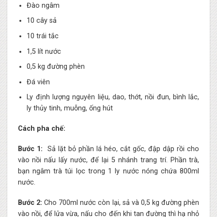
Đào ngâm
10 cây sả
10 trái tắc
1,5 lít nước
0,5 kg đường phèn
Đá viên
Ly định lượng nguyên liệu, dao, thớt, nồi đun, bình lắc,
ly thủy tinh, muỗng, ống hút
Cách pha chế:
Bước 1:
Sả lặt bỏ phần lá héo, cắt gốc, đập dập rồi cho
vào nồi nấu lấy nước, để lại 5 nhánh trang trí. Phần trà,
bạn ngâm trà túi lọc trong 1 ly nước nóng chứa 800ml
nước.
Bước 2:
Cho 700ml nước còn lại, sả và 0,5 kg đường phèn
vào nồi, để lửa vừa, nấu cho đến khi tan đường thì hạ nhỏ