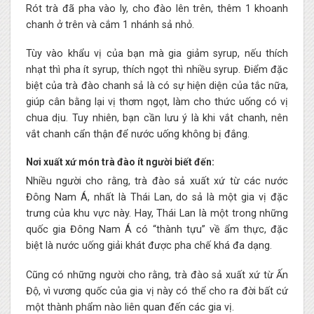
Rót trà đã pha vào ly, cho đào lên trên, thêm 1 khoanh
chanh ở trên và cắm 1 nhánh sả nhỏ.
Tùy vào khẩu vị của bạn mà gia giảm syrup, nếu thích
nhạt thì pha ít syrup, thích ngọt thì nhiều syrup. Điểm đặc
biệt của trà đào chanh sả là có sự hiện diện của tắc nữa,
giúp cân bằng lại vị thơm ngọt, làm cho thức uống có vị
chua dịu. Tuy nhiên, bạn cần lưu ý là khi vắt chanh, nên
vắt chanh cẩn thận để nước uống không bị đắng.
Nơi xuất xứ món trà đào ít người biết đến:
Nhiều người cho rằng, trà đào sả xuất xứ từ các nước
Đông Nam Á, nhất là Thái Lan, do sả là một gia vị đặc
trưng của khu vực này. Hay, Thái Lan là một trong những
quốc gia Đông Nam Á có “thành tựu” về ẩm thực, đặc
biệt là nước uống giải khát được pha chế khá đa dạng.
Cũng có những người cho rằng, trà đào sả xuất xứ từ Ấn
Độ, vì vương quốc của gia vị này có thể cho ra đời bất cứ
một thành phẩm nào liên quan đến các gia vị.