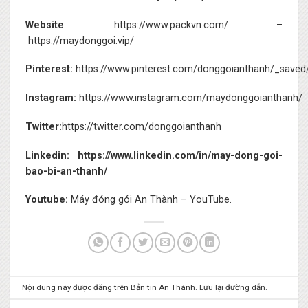
Website
:
https://www.packvn.com/
–
https://maydonggoi.vip/
Pinterest:
https://www.pinterest.com/donggoianthanh/_saved
Instagram:
https://www.instagram.com/maydonggoianthanh/
Twitter:
https://twitter.com/donggoianthanh
Linkedin:
https://www.linkedin.com/in/may-dong-goi-
bao-bi-an-thanh/
Youtube:
Máy đóng gói An Thành – YouTube.
Nội dung này được đăng trên
Bản tin An Thành
. Lưu lại
đường dẫn
.