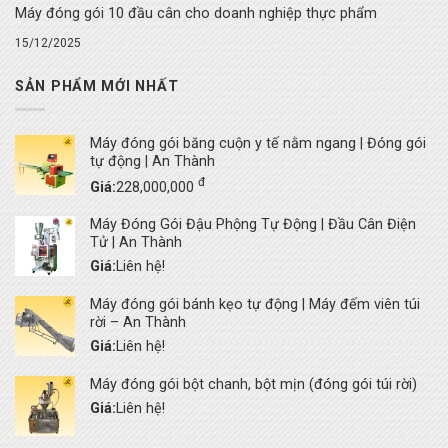
Máy đóng gói 10 đầu cân cho doanh nghiệp thực phẩm
15/12/2025
SẢN PHẨM MỚI NHẤT
Máy đóng gói băng cuộn y tế nằm ngang | Đóng gói
tự động | An Thành
đ
Giá:
228,000,000
Máy Đóng Gói Đậu Phộng Tự Động | Đầu Cân Điện
Tử | An Thành
Giá:
Liên hệ!
Máy đóng gói bánh kẹo tự động | Máy đếm viên túi
rời – An Thành
Giá:
Liên hệ!
Máy đóng gói bột chanh, bột mịn (đóng gói túi rời)
Giá:
Liên hệ!