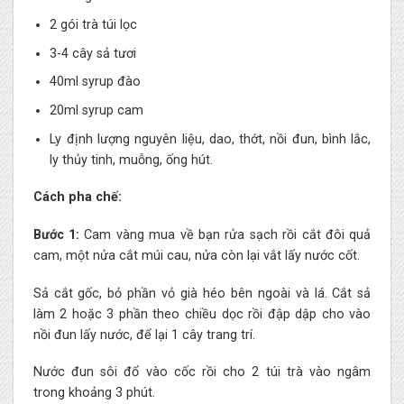
2 gói trà túi lọc
3-4 cây sả tươi
40ml syrup đào
20ml syrup cam
Ly định lượng nguyên liệu, dao, thớt, nồi đun, bình lắc,
ly thủy tinh, muỗng, ống hút.
Cách pha chế:
Bước 1:
Cam vàng mua về bạn rửa sạch rồi cắt đôi quả
cam, một nửa cắt múi cau, nửa còn lại vắt lấy nước cốt.
Sả cắt gốc, bỏ phần vỏ già héo bên ngoài và lá. Cắt sả
làm 2 hoặc 3 phần theo chiều dọc rồi đập dập cho vào
nồi đun lấy nước, để lại 1 cây trang trí.
Nước đun sôi đổ vào cốc rồi cho 2 túi trà vào ngâm
trong khoảng 3 phút.