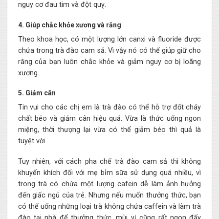
nguy cơ đau tim và đột quỵ.
4. Giúp chắc khỏe xương và răng
Theo khoa học, có một lượng lớn canxi và fluoride được
chứa trong trà đào cam sả. Vì vậy nó có thể giúp giữ cho
răng của bạn luôn chắc khỏe và giảm nguy cơ bị loãng
xương.
5. Giảm cân
Tin vui cho các chị em là trà đào có thể hỗ trợ đốt cháy
chất béo và giảm cân hiệu quả. Vừa là thức uống ngon
miệng, thời thượng lại vừa có thể giảm béo thì quả là
tuyệt vời .
Tuy nhiên, với cách pha chế trà đào cam sả thì không
khuyến khích đối với mẹ bỉm sữa sử dụng quá nhiều, vì
trong trà có chứa một lượng cafein dễ làm ảnh hưởng
đến giấc ngủ của trẻ. Nhưng nếu muốn thưởng thức, bạn
có thể uống những loại trà không chứa caffein và làm trà
đào tại nhà để thưởng thức, mùi vị cũng rất ngon đấy