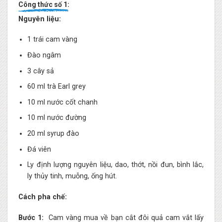
Công thức số 1:
Nguyên liệu:
1 trái cam vàng
Đào ngâm
3 cây sả
60 ml trà Earl grey
10 ml nước cốt chanh
10 ml nước đường
20 ml syrup đào
Đá viên
Ly định lượng nguyên liệu, dao, thớt, nồi đun, bình lắc,
ly thủy tinh, muỗng, ống hút.
Cách pha chế:
Bước 1:
Cam vàng mua về bạn cắt đôi quả cam vắt lấy