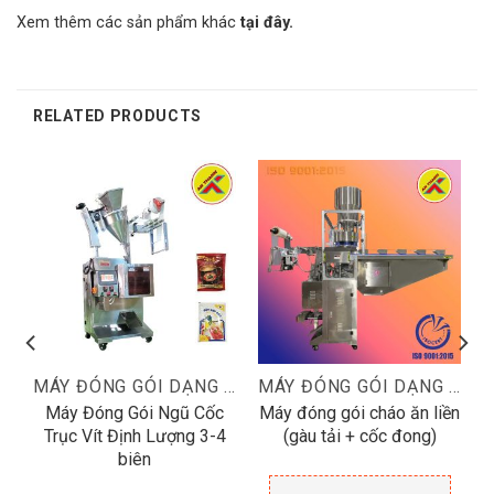
Xem thêm các sản phẩm khác
tại đây.
RELATED PRODUCTS
ÁY ĐÓNG GÓI DẠNG HẠT
MÁY ĐÓNG GÓI DẠNG BỘT
MÁY ĐÓNG GÓI DẠNG HẠT
p
Máy Đóng Gói Ngũ Cốc
Máy đóng gói cháo ăn liền
Trục Vít Định Lượng 3-4
(gàu tải + cốc đong)
biên