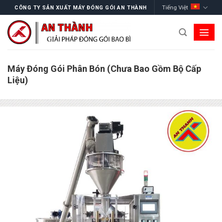
Skip
Tiếng Việt
CÔNG TY SẢN XUẤT MÁY ĐÓNG GÓI AN THÀNH
to
content
Máy Đóng Gói Phân Bón (Chưa Bao Gồm Bộ Cấp
Liệu)