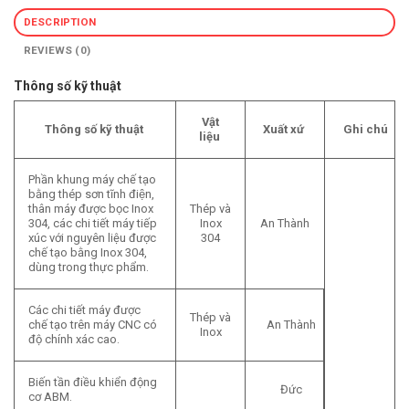
DESCRIPTION
REVIEWS (0)
Thông số kỹ thuật
Vật
Thông số kỹ thuật
Xuất xứ
Ghi chú
liệu
Phần khung máy chế tạo
bằng thép sơn tĩnh điện,
thân máy được bọc Inox
Thép và
304, các chi tiết máy tiếp
Inox
An Thành
xúc với nguyên liệu được
304
chế tạo bằng Inox 304,
dùng trong thực phẩm.
Các chi tiết máy được
Thép và
chế tạo trên máy CNC có
An Thành
Inox
độ chính xác cao.
Biến tần điều khiển động
Đức
cơ ABM.