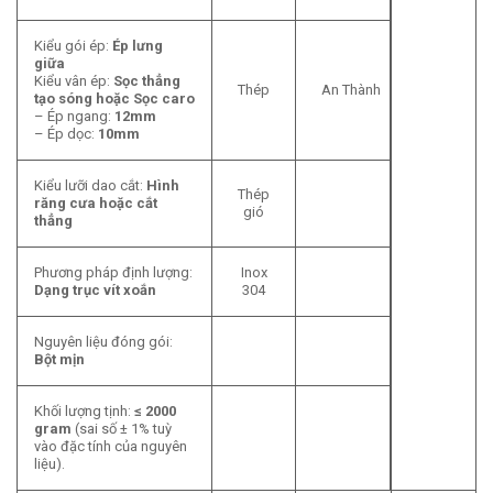
Kiểu gói ép:
Ép lưng
giữa
Kiểu vân ép:
Sọc thẳng
Thép
An Thành
tạo sóng hoặc Sọc caro
– Ép ngang:
12mm
– Ép dọc:
10mm
Kiểu lưỡi dao cắt:
Hình
Thép
răng cưa hoặc cắt
gió
thẳng
Phương pháp định lượng:
Inox
Dạng trục vít xoắn
304
Nguyên liệu đóng gói:
Bột mịn
Khối lượng tịnh:
≤ 2000
gram
(sai số ± 1% tuỳ
vào đặc tính của nguyên
liệu).