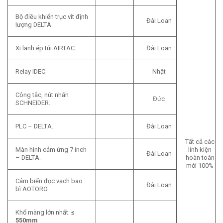
Bộ điều khiển trục vít định
Đài Loan
lượng DELTA.
Xi lanh ép túi AIRTAC.
Đài Loan
Relay IDEC.
Nhật
Công tắc, nút nhấn
Đức
SCHNEIDER.
PLC – DELTA.
Đài Loan
Tất cả các
Màn hình cảm ứng 7 inch
linh kiện
Đài Loan
– DELTA.
hoàn toàn
mới 100%
Cảm biến đọc vạch bao
Đài Loan
bì AOTORO.
Khổ màng lớn nhất:
≤
550mm