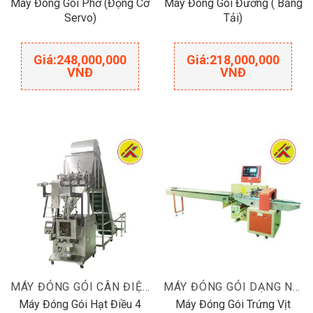
Máy Đóng Gói Phở (Động Cơ
Máy Đóng Gói Đường ( Băng
Servo)
Tải)
Giá:
248,000,000
Giá:
218,000,000
VNĐ
VNĐ
MÁY ĐÓNG GÓI CÂN ĐIỆN TỬ
MÁY ĐÓNG GÓI DẠNG NẰM
Máy Đóng Gói Hạt Điều 4
Máy Đóng Gói Trứng Vịt