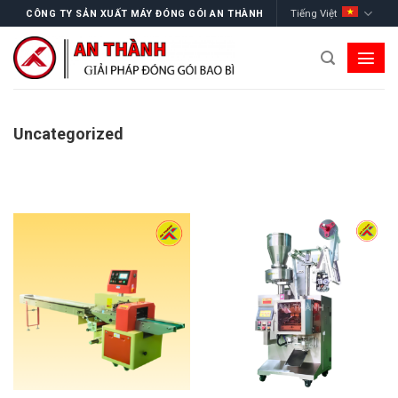
Skip
Tiếng Việt
CÔNG TY SẢN XUẤT MÁY ĐÓNG GÓI AN THÀNH
to
content
Uncategorized