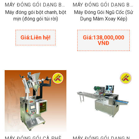
MÁY ĐÓNG GÓI DẠNG BỘT
MÁY ĐÓNG GÓI DẠNG BỘT
Máy đóng gói bột chanh, bột
Máy Đóng Gói Ngũ Cốc (Sử
mịn (đóng gói túi rời)
Dụng Mâm Xoay Kép)
Giá:
Liên hệ!
Giá:
138,000,000
VNĐ
MÁY ĐÓNG GÓI CÀ PHÊ HÒA TAN
MÁY ĐÓNG GÓI DẠNG NẰM