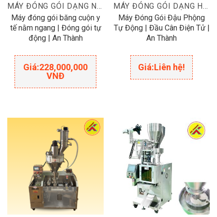
MÁY ĐÓNG GÓI DẠNG NẰM
MÁY ĐÓNG GÓI DẠNG HẠT
Máy đóng gói băng cuộn y
Máy Đóng Gói Đậu Phộng
tế nằm ngang | Đóng gói tự
Tự Động | Đầu Cân Điện Tử |
động | An Thành
An Thành
Giá:
228,000,000
Giá:
Liên hệ!
VNĐ