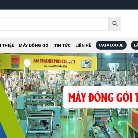
CATALOGUE
L
I THIỆU
MÁY ĐÓNG GÓI
TIN TỨC
LIÊN HỆ