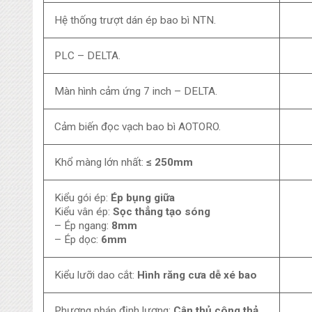
Hệ thống trượt dán ép bao bì NTN.
PLC – DELTA.
Màn hình cảm ứng 7 inch – DELTA.
Cảm biến đọc vạch bao bì AOTORO.
Khổ màng lớn nhất:
≤ 250mm
Kiểu gói ép:
Ép bụng giữa
Kiểu vân ép:
Sọc thẳng tạo sóng
– Ép ngang:
8mm
– Ép dọc:
6mm
Kiểu lưỡi dao cắt:
Hình răng cưa dễ xé bao
Phương pháp định lượng:
Cân thủ công thả