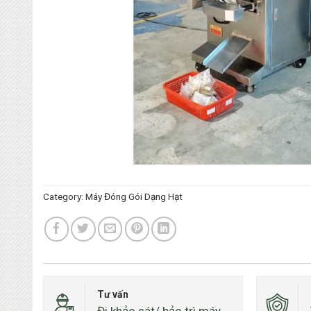
Category:
Máy Đóng Gói Dạng Hạt
Tư vấn
Đi khảo sát/ bảo trì máy