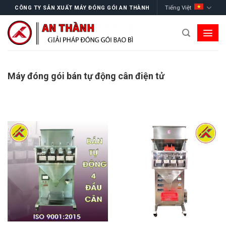
Skip
Tiếng Việt
CÔNG TY SẢN XUẤT MÁY ĐÓNG GÓI AN THÀNH
to
content
Máy đóng gói bán tự động cân điện tử