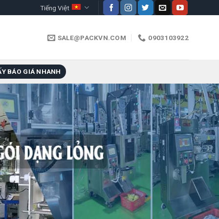
Tiếng Việt
SALE@PACKVN.COM
0903103922
ẤY BÁO GIÁ NHANH