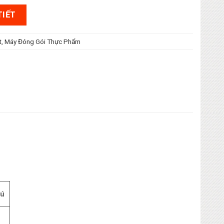
TIẾT
t
,
Máy Đóng Gói Thực Phẩm
hú