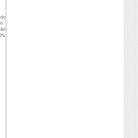
các
ện
oàn
0%