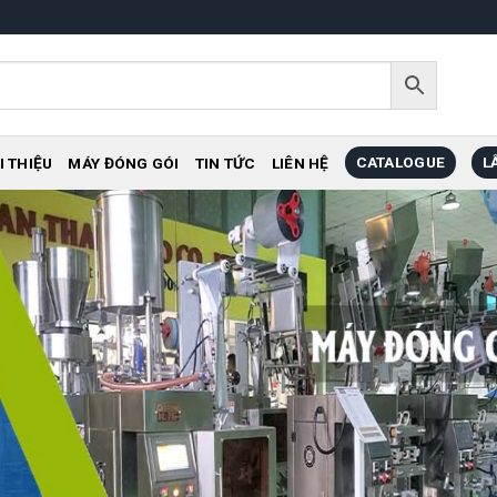
CATALOGUE
L
I THIỆU
MÁY ĐÓNG GÓI
TIN TỨC
LIÊN HỆ