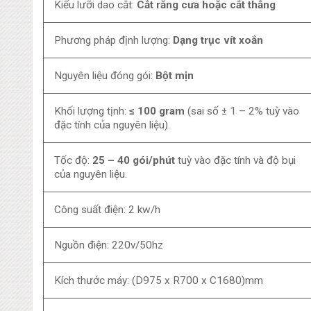
Kiểu lưỡi dao cắt:
Cắt răng cưa hoặc cắt thẳng
Phương pháp định lượng:
Dạng trục vít xoắn
Nguyên liệu đóng gói:
Bột mịn
Khối lượng tịnh:
≤ 100 gram
(sai số ± 1 – 2% tuỳ vào
đặc tính của nguyên liệu).
Tốc độ:
25 – 40 gói/phút
tuỳ vào đặc tính và độ bụi
của nguyên liệu.
Công suất điện: 2 kw/h
Nguồn điện: 220v/50hz
Kích thước máy: (D975 x R700 x C1680)mm