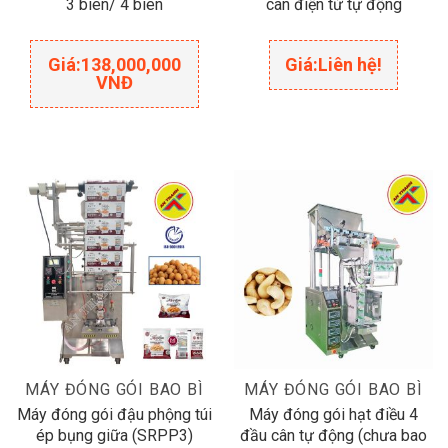
3 biên/ 4 biên
cân điện tử tự động
Giá:
138,000,000
Giá:
Liên hệ!
VNĐ
MÁY ĐÓNG GÓI BAO BÌ
MÁY ĐÓNG GÓI BAO BÌ
Máy đóng gói đậu phộng túi
Máy đóng gói hạt điều 4
ép bụng giữa (SRPP3)
đầu cân tự động (chưa bao