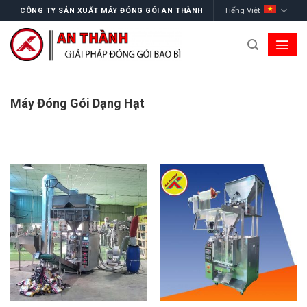
Skip
Tiếng Việt
CÔNG TY SẢN XUẤT MÁY ĐÓNG GÓI AN THÀNH
to
content
Máy Đóng Gói Dạng Hạt