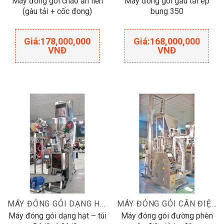
Máy đóng gói cháo ăn liền
Máy đóng gói gầu tải ép
(gàu tải + cốc đong)
bụng 350
Giá:
178,000,000
Giá:
168,000,000
VNĐ
VNĐ
MÁY ĐÓNG GÓI DẠNG HẠT
MÁY ĐÓNG GÓI CÂN ĐIỆN TỬ
Máy đóng gói dạng hạt – túi
Máy đóng gói đường phèn