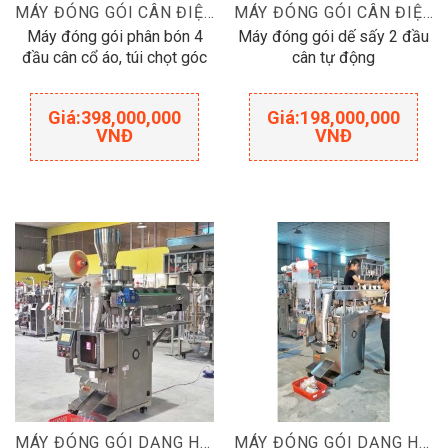
MÁY ĐÓNG GÓI CÂN ĐIỆN TỬ
MÁY ĐÓNG GÓI CÂN ĐIỆN TỬ
Máy đóng gói phân bón 4
Máy đóng gói dế sấy 2 đầu
đầu cân cổ áo, túi chọt góc
cân tự động
Giá:
398,000,000
Giá:
198,000,000
VNĐ
VNĐ
MÁY ĐÓNG GÓI DẠNG HẠT
MÁY ĐÓNG GÓI DẠNG HẠT