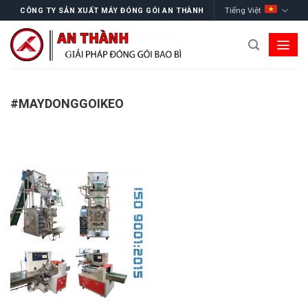
Skip
Tiếng Việt
CÔNG TY SẢN XUẤT MÁY ĐÓNG GÓI AN THÀNH
to
content
#MAYDONGGOIKEO