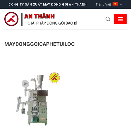
Skip
Tiếng Việt
CÔNG TY SẢN XUẤT MÁY ĐÓNG GÓI AN THÀNH
to
content
MAYDONGGOICAPHETUILOC