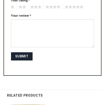
Your rating
*
1
2
3
4
5
Your review
*
RELATED PRODUCTS