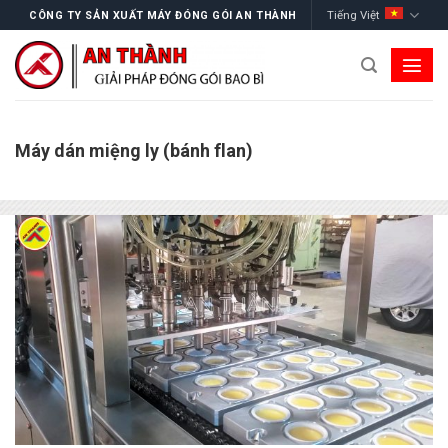
Skip
Tiếng Việt
CÔNG TY SẢN XUẤT MÁY ĐÓNG GÓI AN THÀNH
to
content
Máy dán miệng ly (bánh flan)