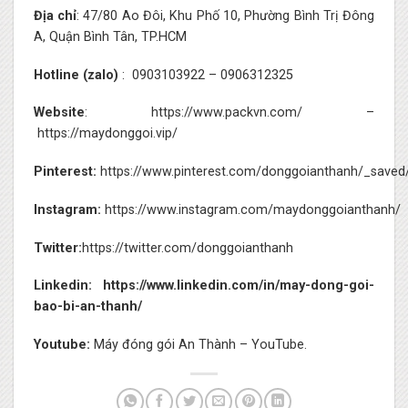
Địa chỉ
: 47/80 Ao Đôi, Khu Phố 10, Phường Bình Trị Đông
A, Quận Bình Tân, TP.HCM
Hotline (zalo)
:
0903103922
–
0906312325
Website
:
https://www.packvn.com/
–
https://maydonggoi.vip/
Pinterest:
https://www.pinterest.com/donggoianthanh/_saved
Instagram:
https://www.instagram.com/maydonggoianthanh/
Twitter:
https://twitter.com/donggoianthanh
Linkedin:
https://www.linkedin.com/in/may-dong-goi-
bao-bi-an-thanh/
Youtube:
Máy đóng gói An Thành – YouTube.