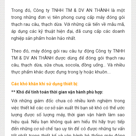
Trong đó,
Công ty TNHH TM & DV AN THÀNH
là một
trong những đơn vị tiên phong cung cấp máy đóng gói
thạch rau câu, thạch dừa. Với những cải tiến về mẫu mã,
áp dụng các kỹ thuật hiện đại, đã cung cấp các doanh
nghiệp sản phẩm hoàn hảo nhất.
Theo đó, máy đóng gói rau câu tự động Công ty TNHH
TM & DV AN THÀNH được dùng để đóng gói thạch rau
câu, thạch dừa, sữa chua, socola, đồng uống… Và nhiều
thực phẩm khác được đựng trong ly hoặc khuôn….
Các khó khăn khi sử dụng thiết bị:
** Khó để tính toán thời gian vận hành phù hợp:
Với những giám đốc chưa có nhiều kinh nghiệm trong
việc thiết kế các cơ sở sản xuất thì bạn sẽ khó có thể ước
lượng được số lượng máy, thời gian vận hành làm sao
hiệu quả. Nếu bạn không quá am hiểu thì hãy trực tiếp
đến những cơ sở chế tạo uy tín để có được những tư vấn
tốt nhất trong thiết kế và vận hành hệ thống máy đóng