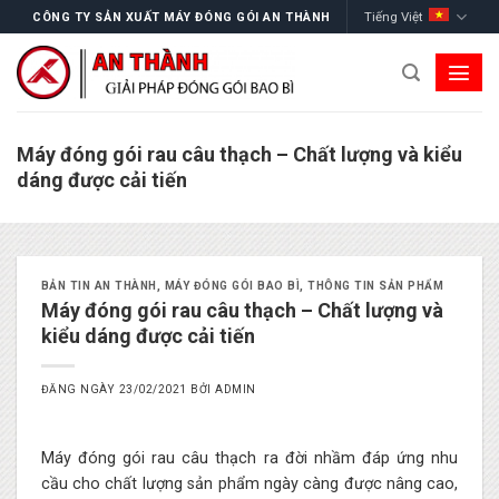
Skip
Tiếng Việt
CÔNG TY SẢN XUẤT MÁY ĐÓNG GÓI AN THÀNH
to
content
Máy đóng gói rau câu thạch – Chất lượng và kiểu
dáng được cải tiến
BẢN TIN AN THÀNH
,
MÁY ĐÓNG GÓI BAO BÌ
,
THÔNG TIN SẢN PHẨM
Máy đóng gói rau câu thạch – Chất lượng và
kiểu dáng được cải tiến
ĐĂNG NGÀY
23/02/2021
BỞI
ADMIN
Máy đóng gói rau câu thạch ra đời nhầm đáp ứng nhu
cầu cho chất lượng sản phẩm ngày càng được nâng cao,