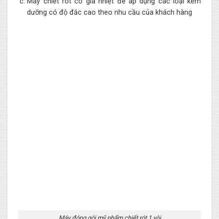
Máy chiết rót có gia nhiệt để áp dụng các loại kem
dưỡng có độ đăc cao theo nhu cầu của khách hàng
Máy đóng gói mỹ phẩm chiết rót 1 vòi