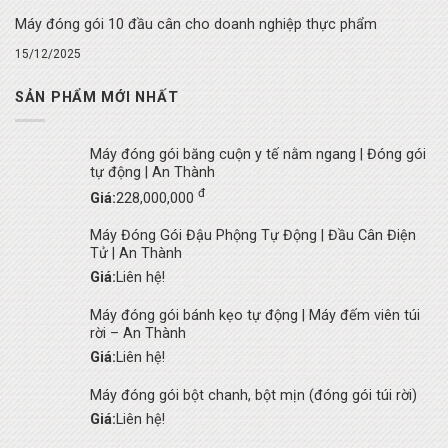
Máy đóng gói 10 đầu cân cho doanh nghiệp thực phẩm
15/12/2025
SẢN PHẨM MỚI NHẤT
Máy đóng gói băng cuộn y tế nằm ngang | Đóng gói
tự động | An Thành
đ
Giá:
228,000,000
Máy Đóng Gói Đậu Phộng Tự Động | Đầu Cân Điện
Tử | An Thành
Giá:
Liên hệ!
Máy đóng gói bánh kẹo tự động | Máy đếm viên túi
rời – An Thành
Giá:
Liên hệ!
Máy đóng gói bột chanh, bột mịn (đóng gói túi rời)
Giá:
Liên hệ!