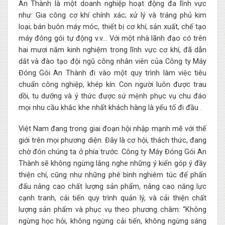
An Thành là một doanh nghiệp hoạt động đa lĩnh vực
như: Gia công cơ khí chính xác; xử lý và tráng phủ kim
loại; bán buôn máy móc, thiết bị cơ khí; sản xuất, chế tạo
máy đóng gói tự động v.v… Với một nhà lãnh đạo có trên
hai mươi năm kinh nghiệm trong lĩnh vực cơ khí, đã dẫn
dắt và đào tạo đội ngũ công nhân viên của Công ty Máy
Đóng Gói An Thành đi vào một quy trình làm việc tiêu
chuẩn công nghiệp, khép kín. Con người luôn được trau
dồi, tu dưỡng và ý thức được sứ mệnh phục vụ chu đáo
mọi nhu cầu khắc khe nhất khách hàng là yếu tố đi đầu .
Việt Nam đang trong giai đoạn hội nhập mạnh mẽ với thế
giới trên mọi phương diện. Đây là cơ hội, thách thức, đang
chờ đón chúng ta ở phía trước. Công ty Máy Đóng Gói An
Thành sẽ không ngừng lắng nghe những ý kiến góp ý đầy
thiện chí, cũng như những phê bình nghiêm túc để phấn
đấu nâng cao chất lượng sản phẩm, nâng cao năng lực
cạnh tranh, cải tiến quy trình quản lý, và cải thiện chất
lượng sản phẩm và phục vụ theo phương châm: “Không
ngừng học hỏi, không ngừng cải tiến, không ngừng sáng