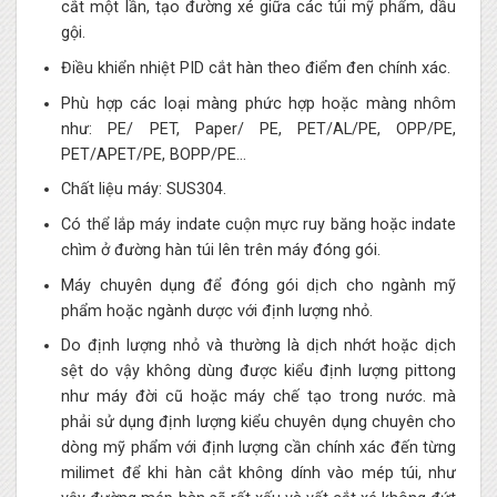
cắt một lần, tạo đường xé giữa các túi mỹ phẩm, dầu
gội.
Điều khiển nhiệt PID cắt hàn theo điểm đen chính xác.
Phù hợp các loại màng phức hợp hoặc màng nhôm
như: PE/ PET, Paper/ PE, PET/AL/PE, OPP/PE,
PET/APET/PE, BOPP/PE…
Chất liệu máy: SUS304.
Có thể lắp máy indate cuộn mực ruy băng hoặc indate
chìm ở đường hàn túi lên trên máy đóng gói.
Máy chuyên dụng để đóng gói dịch cho ngành mỹ
phẩm hoặc ngành dược với định lượng nhỏ.
Do định lượng nhỏ và thường là dịch nhớt hoặc dịch
sệt do vậy không dùng được kiểu định lượng pittong
như máy đời cũ hoặc máy chế tạo trong nước. mà
phải sử dụng định lượng kiểu chuyên dụng chuyên cho
dòng mỹ phẩm với định lượng cần chính xác đến từng
milimet để khi hàn cắt không dính vào mép túi, như