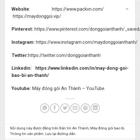
Website
:
https://www.packvn.com/
–
https://maydonggoi.vip/
Pinterest:
https://www.pinterest.com/donggoianthanh/_saved
Instagram:
https://www.instagram.com/maydonggoianthanh/
Twitter:
https://twitter.com/donggoianthanh
Linkedin:
https://www.linkedin.com/in/may-dong-goi-
bao-bi-an-thanh/
Youtube:
Máy đóng gói An Thành – YouTube.
Nội dung này được đăng trên
Bản tin An Thành
,
Máy đóng gói bao bì
,
Thông tin sản phẩm
. Lưu lại
đường dẫn
.