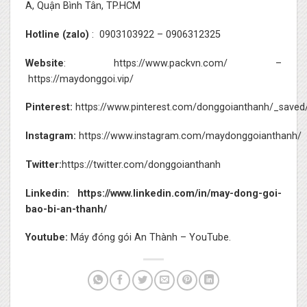
A, Quận Bình Tân, TP.HCM
Hotline (zalo)
:
0903103922
–
0906312325
Website
:
https://www.packvn.com/
–
https://maydonggoi.vip/
Pinterest:
https://www.pinterest.com/donggoianthanh/_saved
Instagram:
https://www.instagram.com/maydonggoianthanh/
Twitter:
https://twitter.com/donggoianthanh
Linkedin:
https://www.linkedin.com/in/may-dong-goi-
bao-bi-an-thanh/
Youtube:
Máy đóng gói An Thành – YouTube.