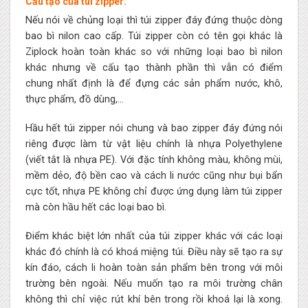
Cấu tạo của túi zipper:
Nếu nói về chủng loại thì túi zipper đáy đứng thuộc dòng
bao bì nilon cao cấp. Túi zipper còn có tên gọi khác là
Ziplock hoàn toàn khác so với những loại bao bì nilon
khác nhưng về cấu tạo thành phần thì vẫn có điểm
chung nhất định là để đựng các sản phẩm nước, khô,
thực phẩm, đồ dùng,…
Hầu hết túi zipper nói chung và bao zipper đáy đứng nói
riêng được làm từ vật liệu chính là nhựa Polyethylene
(viết tắt là nhựa PE). Với đặc tính không màu, không mùi,
mềm dẻo, độ bền cao và cách li nước cũng như bụi bẩn
cực tốt, nhựa PE không chỉ được ứng dụng làm túi zipper
mà còn hầu hết các loại bao bì.
Điểm khác biệt lớn nhất của túi zipper khác với các loại
khác đó chính là có khoá miệng túi. Điều này sẽ tạo ra sự
kín đáo, cách li hoàn toàn sản phẩm bên trong với môi
trường bên ngoài. Nếu muốn tạo ra môi trường chân
không thì chỉ việc rút khí bên trong rồi khoá lại là xong.