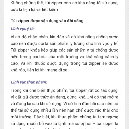
Không những thế, túi zipper còn có khả năng tái sử dụng,
cực kì tiện lợi và tiết kiệm.
Túi zipper được vận dụng vào đời sống:
Lĩnh vực ý tế:
Vì có độ chắc chắn, kín đáo và có khả năng chống nước
cao nên được coi là sản phẩm lý tưởng cho lĩnh vực ý tế.
Túi zipper khóa kéo giúp các sản phẩm y tế chống được
hiện tượng oxi hóa của môi trường và khả năng cách ly
cao. Và khi thuốc được đựng trong túi zipper sẽ được
khô ráo, tiện lợi khi mang đi xa
Lĩnh vực thực phẩm:
Trong khi chế biến thực phẩm, túi zipper rất có tác dụng.
Vì cất giữ được thức ăn dạng, cứng, khô,… vì có thể mở ra
và đóng lại sau khi sử dụng. Vì có tính đàn hồi cao nên có
thể tái sử dụng nhiều lần nên hạn chế được rác thải cho
môi trường. Đặv biệt, khi thực phẩm chúng ta tạm ngưng
sử dụng muốn bỏ vào tủ lạnh mà sợ bị hôi – túi zipper là