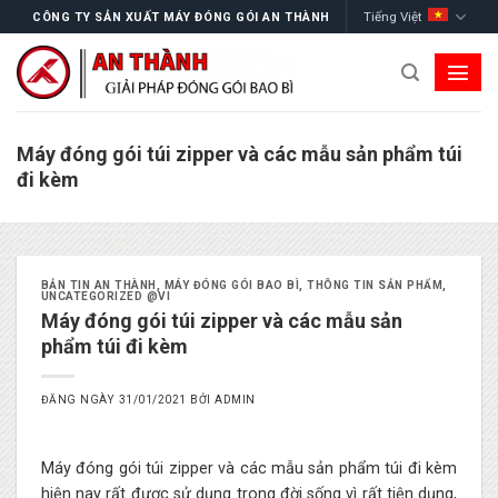
Skip
Tiếng Việt
CÔNG TY SẢN XUẤT MÁY ĐÓNG GÓI AN THÀNH
to
content
Máy đóng gói túi zipper và các mẫu sản phẩm túi
đi kèm
BẢN TIN AN THÀNH
,
MÁY ĐÓNG GÓI BAO BÌ
,
THÔNG TIN SẢN PHẨM
,
UNCATEGORIZED @VI
Máy đóng gói túi zipper và các mẫu sản
phẩm túi đi kèm
ĐĂNG NGÀY
31/01/2021
BỞI
ADMIN
Máy đóng gói túi zipper và các mẫu sản phẩm túi đi kèm
hiện nay rất được sử dụng trong đời sống vì rất tiện dụng,