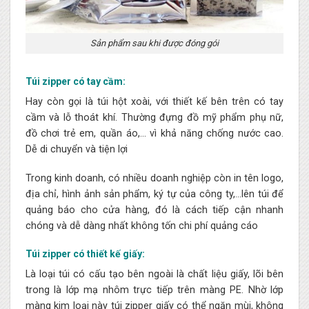
Sản phẩm sau khi được đóng gói
Túi zipper có tay cầm:
Hay còn gọi là túi hột xoài, với thiết kế bên trên có tay
cầm và lỗ thoát khí. Thường đựng đồ mỹ phẩm phụ nữ,
đồ chơi trẻ em, quần áo,… vì khả năng chống nước cao.
Dễ di chuyển và tiện lợi
Trong kinh doanh, có nhiều doanh nghiệp còn in tên logo,
địa chỉ, hình ảnh sản phẩm, ký tự của công ty,…lên túi để
quảng báo cho cửa hàng, đó là cách tiếp cận nhanh
chóng và dễ dàng nhất không tốn chi phí quảng cáo
Túi zipper có thiết kế giấy:
Là loại túi có cấu tạo bên ngoài là chất liệu giấy, lõi bên
trong là lớp mạ nhôm trực tiếp trên màng PE. Nhờ lớp
màng kim loại này túi zipper giấy có thể ngăn mùi, không