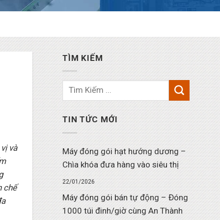
TÌM KIẾM
TIN TỨC MỚI
vị và
Máy đóng gói hạt hướng dương –
ẩm
Chìa khóa đưa hàng vào siêu thị
g
22/01/2026
n chế
Máy đóng gói bán tự động – Đóng
đa
1000 túi đinh/giờ cùng An Thành