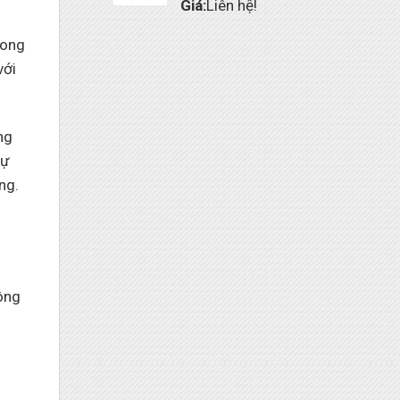
Giá:
Liên hệ!
rong
với
ng
sự
ng.
ông