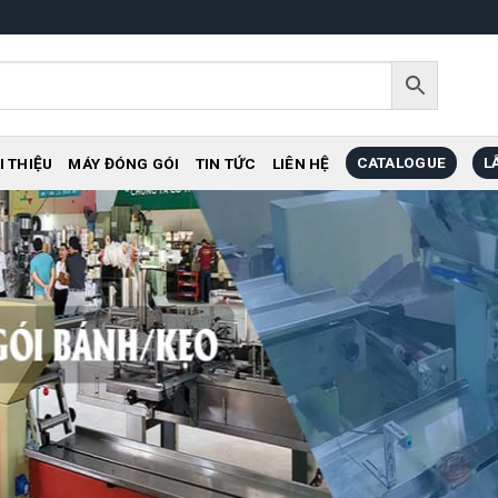
CATALOGUE
L
I THIỆU
MÁY ĐÓNG GÓI
TIN TỨC
LIÊN HỆ