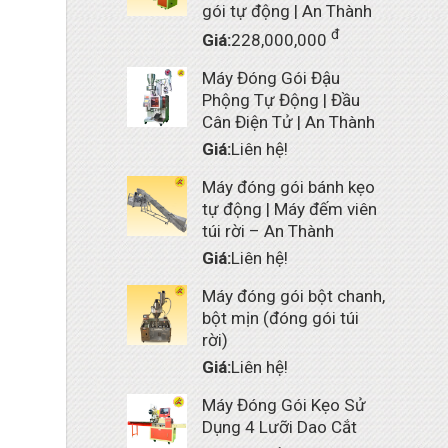
gói tự động | An Thành
đ
Giá:
228,000,000
Máy Đóng Gói Đậu
Phộng Tự Động | Đầu
Cân Điện Tử | An Thành
Giá:
Liên hệ!
Máy đóng gói bánh kẹo
tự động | Máy đếm viên
túi rời – An Thành
Giá:
Liên hệ!
Máy đóng gói bột chanh,
bột mịn (đóng gói túi
rời)
Giá:
Liên hệ!
Máy Đóng Gói Kẹo Sử
Dụng 4 Lưỡi Dao Cắt