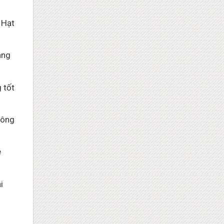
 Hạt
áng
 tốt
hông
e
i