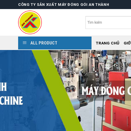
Skip
CÔNG TY SẢN XUẤT MÁY ĐÓNG GÓI AN THÀNH
to
content
ALL PRODUCT
TRANG CHỦ
GIỚ