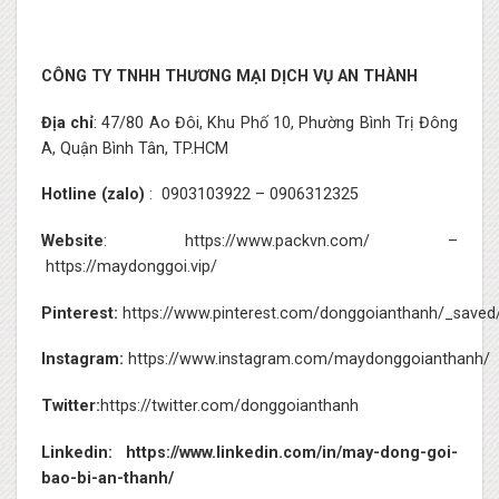
CÔNG TY TNHH THƯƠNG MẠI DỊCH VỤ AN THÀNH
Địa chỉ
: 47/80 Ao Đôi, Khu Phố 10, Phường Bình Trị Đông
A, Quận Bình Tân, TP.HCM
Hotline (zalo)
:
0903103922
–
0906312325
Website
:
https://www.packvn.com/
–
https://maydonggoi.vip/
Pinterest:
https://www.pinterest.com/donggoianthanh/_saved
Instagram:
https://www.instagram.com/maydonggoianthanh/
Twitter:
https://twitter.com/donggoianthanh
Linkedin:
https://www.linkedin.com/in/may-dong-goi-
bao-bi-an-thanh/