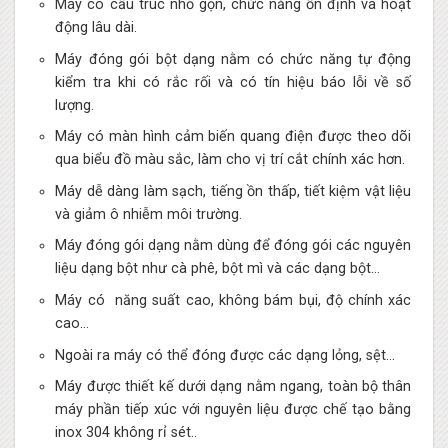
Máy có cấu trúc nhỏ gọn, chức năng ổn định và hoạt
động lâu dài.
Máy đóng gói bột dạng nằm có chức năng tự động
kiểm tra khi có rắc rối và có tín hiệu báo lỗi về số
lượng.
Máy có màn hình cảm biến quang điện được theo dõi
qua biểu đồ màu sắc, làm cho vị trí cắt chính xác hơn.
Máy dễ dàng làm sạch, tiếng ồn thấp, tiết kiệm vật liệu
và giảm ô nhiễm môi trường.
Máy đóng gói dạng nằm dùng để đóng gói các nguyên
liệu dạng bột như cà phê, bột mì và các dạng bột…
Máy có năng suất cao, không bám bụi, độ chính xác
cao…
Ngoài ra máy có thể đóng được các dạng lỏng, sệt…
Máy được thiết kế dưới dạng nằm ngang, toàn bộ thân
máy phần tiếp xúc với nguyên liệu được chế tạo bằng
inox 304 không rỉ sét..