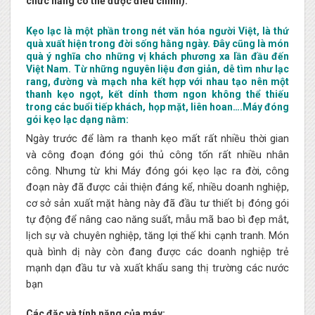
chức năng có thể được điều chỉnh):
Kẹo lạc là một phần trong nét văn hóa người Việt, là thứ
quà xuất hiện trong đời sống hằng ngày. Đây cũng là món
quà ý nghĩa cho những vị khách phương xa lần đầu đến
Việt Nam. Từ những nguyên liệu đơn giản, dễ tìm như lạc
rang, đường và mạch nha kết hợp với nhau tạo nên một
thanh kẹo ngọt, kết dính thơm ngon không thể thiếu
trong các buổi tiếp khách, họp mặt, liên hoan….Máy đóng
gói kẹo lạc dạng nằm:
Ngày trước để làm ra thanh kẹo mất rất nhiều thời gian
và công đoạn đóng gói thủ công tốn rất nhiều nhân
công. Nhưng từ khi Máy đóng gói kẹo lạc ra đời, công
đoạn này đã được cải thiện đáng kể, nhiều doanh nghiệp,
cơ sở sản xuất mặt hàng này đã đầu tư thiết bị đóng gói
tự động để nâng cao năng suất, mẫu mã bao bì đẹp mắt,
lịch sự và chuyên nghiệp, tăng lợi thế khi cạnh tranh. Món
quà bình dị này còn đang được các doanh nghiệp trẻ
mạnh dạn đầu tư và xuất khẩu sang thị trường các nước
bạn
Các đặc và tính năng của máy: