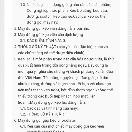
Nhiều loại hình dạng giống như rắn của sản phẩm,
Công nghiệp thực phẩm: Kẹo bơ cứng, kẹo sữa,
đường, scotch, kẹo cao su.Các loại kẹo có thể
đóng gói máy này:
Máy đóng gói kẹo viên dạng nằm loại nhỏ:
Máy đóng gói kẹo viên cân định lượng:
ĐẶC ĐIỂM, TÍNH NĂNG:
THÔNG SỐ KỸ THUẬT (các yêu cầu đặc biệt khác và
các chức năng có thể được điều chỉnh):
Kẹo lạc là một phần trong nét văn hóa người Việt, là thứ
quà xuất hiện trong đời sống hằng ngày. Đây cũng là
món quà ý nghĩa cho những vị khách phương xa lần đầu
đến Việt Nam. Từ những nguyên liệu đơn giản, dễ tìm
như lạc rang, đường và mạch nha kết hợp với nhau tạo
nên một thanh kẹo ngọt, kết dính thơm ngon không thể
thiếu trong các buổi tiếp khách, họp mặt, liên
hoan….Máy đóng gói kẹo lạc dạng nằm:
Các đặc và tính năng của máy:
THÔNG SỐ KỸ THUẬT:
Máy đóng gói gấp kẹo chocolate:
Yêu cầu của một chiếc máy đóng gói kẹo viên