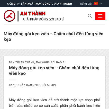
Skip
Tiếng Việt
CÔNG TY SẢN XUẤT MÁY ĐÓNG GÓI AN THÀNH
to
content
Máy đóng gói kẹo viên – Chăm chút đến từng viên
kẹo
BẢN TIN AN THÀNH
,
MÁY ĐÓNG GÓI BAO BÌ
Máy đóng gói kẹo viên – Chăm chút đến từng
viên kẹo
ĐĂNG NGÀY
05/03/2021
BỞI
ADMIN
Máy đóng gói kẹo viên đã trở thành một lựa chọn phổ
biển của nhiều cơ sở sản xuất, phân phối bánh kẹo hiện