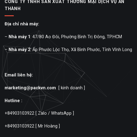
CÔNG TY TNHH SẢN XUẤT THƯƠNG MẠI DỊCH VỤ AN
THÀNH
Địa chỉ nhà máy:
–
Nhà máy 1
: 47/80 Ao Đôi, Phường Bình Trị Đông, TP.HCM
–
Nhà máy 2
: Ấp Phước Lộc Thọ, Xã Bình Phước, Tỉnh Vĩnh Long
Email liên hệ:
marketing@packvn.com
[ kinh doanh ]
Hotline :
+84903103922
[ Zalo / WhatsApp ]
+84903103922
[ Mr Hoàng ]