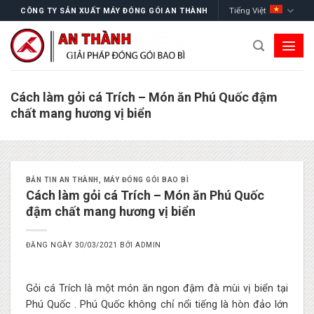
Skip
Tiếng Việt
CÔNG TY SẢN XUẤT MÁY ĐÓNG GÓI AN THÀNH
to
content
Cách làm gỏi cá Trích – Món ăn Phú Quốc đậm
chất mang hương vị biển
BẢN TIN AN THÀNH
,
MÁY ĐÓNG GÓI BAO BÌ
Cách làm gỏi cá Trích – Món ăn Phú Quốc
đậm chất mang hương vị biển
ĐĂNG NGÀY
30/03/2021
BỞI
ADMIN
Gỏi cá Trích là một món ăn ngon đậm đà mùi vị biển tại
Phú Quốc . Phú Quốc không chỉ nổi tiếng là hòn đảo lớn