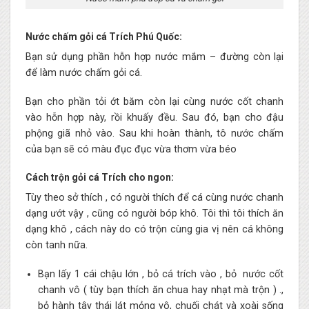
Nước chấm gỏi cá Trích Phú Quốc:
Bạn sử dụng phần hỗn hợp nước mắm – đường còn lại
để làm nước chấm gỏi cá.
Bạn cho phần tỏi ớt băm còn lại cùng nước cốt chanh
vào hỗn hợp này, rồi khuấy đều. Sau đó, bạn cho đậu
phộng giã nhỏ vào. Sau khi hoàn thành, tô nước chấm
của bạn sẽ có màu đục đục vừa thơm vừa béo
Cách trộn gỏi cá Trích cho ngon:
Tùy theo sở thích , có người thích để cá cùng nước chanh
dạng ướt vậy , cũng có người bóp khô. Tôi thì tôi thích ăn
dạng khô , cách này do có trộn cùng gia vị nên cá không
còn tanh nữa.
Bạn lấy 1 cái chậu lớn , bỏ cá trích vào , bỏ nước cốt
chanh vô ( tùy bạn thích ăn chua hay nhạt mà trộn ) .,
bỏ hành tây thái lát mỏng vô, chuối chát và xoài sống