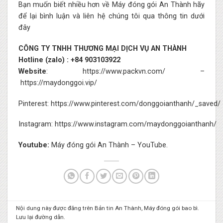
Bạn muốn biết nhiều hơn về Máy đóng gói An Thành hãy
để lại bình luận và liên hệ chúng tôi qua thông tin dưới
đây
CÔNG TY TNHH THƯƠNG MẠI DỊCH VỤ AN THÀNH
Hotline (zalo) : +84 903103922
Website
:
https://www.packvn.com/
–
https://maydonggoi.vip/
Pinterest:
https://www.pinterest.com/donggoianthanh/_saved/
Instagram:
https://www.instagram.com/maydonggoianthanh/
Youtube:
Máy đóng gói An Thành – YouTube.
Nội dung này được đăng trên
Bản tin An Thành
,
Máy đóng gói bao bì
.
Lưu lại
đường dẫn
.