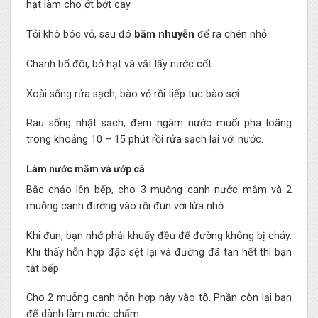
hạt làm cho ớt bớt cay
Tỏi khô bóc vỏ, sau đó
băm nhuyễn
để ra chén nhỏ
Chanh bổ đôi, bỏ hạt và vắt lấy nước cốt.
Xoài sống rửa sạch, bào vỏ rồi tiếp tục bào sợi
Rau sống nhặt sạch, đem ngâm nước muối pha loãng
trong khoảng 10 – 15 phút rồi rửa sạch lại với nước.
Làm nước mắm và ướp cá
Bắc chảo lên bếp, cho 3 muỗng canh nước mắm và 2
muỗng canh đường vào rồi đun với lửa nhỏ.
Khi đun, bạn nhớ phải khuấy đều để đường không bị cháy.
Khi thấy hỗn hợp đặc sệt lại và đường đã tan hết thì bạn
tắt bếp.
Cho 2 muỗng canh hỗn hợp này vào tô. Phần còn lại bạn
để dành làm nước chấm.