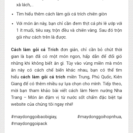
xà lách,…
Tìm hiểu thêm cách làm gỏi cá trích chiên giòn
Với món ăn này, bạn chỉ cần đem thịt cá phi lê ướp với
1 ít muối, tiêu xay, trộn đều và chiên vàng. Sau đó trộn
gỏi như cách trên là được.
Cách làm gỏi cá Trích
đơn giản, chỉ cần bỏ chút thời
gian là bạn đã có một món ngon, hấp dẫn để đổi gió
những khi không biết ăn gì. Tùy vào vùng miền mà món
ăn này có cách chế biến khác nhau, bạn có thể tìm
hiểu
cách làm gỏi cá trích
miền Trung, Phú Quốc, Kiên
Giang để có thêm nhiều sự lựa chọn cho mình. Tiếp theo,
mời bạn tham khảo bài viết cách làm
Nem nướng Nha
Trang – Món ăn đậm vị từ nước sốt chấm đặc biệt
tại
website của chúng tôi ngay nhé!
#maydonggoibaobigiay, #maydonggoihopnhua,
#maydonggoipack