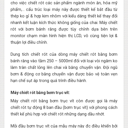
cho việc chiết rót các sản phẩm ngành món ăn, hóa mỹ
phẩm,… cấu trúc loại máy này được thiết kế bắt đầu từ
thép ko gỉ & hợp kim nhôm với kiểu dáng thiết kế thay đổi
nhanh kết luận kích thức không giống của chai. Máy chiết
rót với bơm bánh răng được tùy chỉnh dựa bên trên
monitor chạm màn hình hiện thị LCD, vô cùng tiện lợi &
thuận lợi điều chỉnh.
Dung tích chiết rót của dòng máy chiết rót bằng bơm
bánh răng vào tầm 250 – 5000ml đối với loại vòi ngâm ko
làm tràn chất lỏng lên chai và băng chuyển vận. Đội ngũ
bơm & động cơ băng chuyển vận được bảo vệ toàn vẹn
hạn chế sụt áp trong quá trình điều hành.
Máy chiết rót bằng bơm trục vít:
Máy chiết rót bằng bơm trục vít còn được gọi là máy
chiết rót tự động 8 ban đầu (bơm trục vít) với phong cách
thiết kế phù hợp với chiết rót những dạng dầu nhớt.
Mỗi đầu bơm trục vít của mẫu máy này đc điều khiển bởi