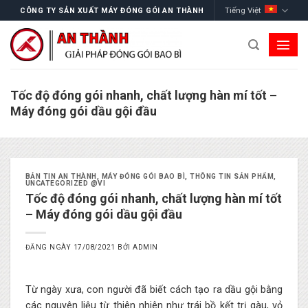
Skip
Tiếng Việt
CÔNG TY SẢN XUẤT MÁY ĐÓNG GÓI AN THÀNH
to
content
Tốc độ đóng gói nhanh, chất lượng hàn mí tốt –
Máy đóng gói dầu gội đầu
BẢN TIN AN THÀNH
,
MÁY ĐÓNG GÓI BAO BÌ
,
THÔNG TIN SẢN PHẨM
,
UNCATEGORIZED @VI
Tốc độ đóng gói nhanh, chất lượng hàn mí tốt
– Máy đóng gói dầu gội đầu
ĐĂNG NGÀY
17/08/2021
BỞI
ADMIN
Từ ngày xưa, con người đã biết cách tạo ra dầu gội bằng
các nguyên liệu từ thiên nhiên như trái bồ kết trị gàu, vỏ