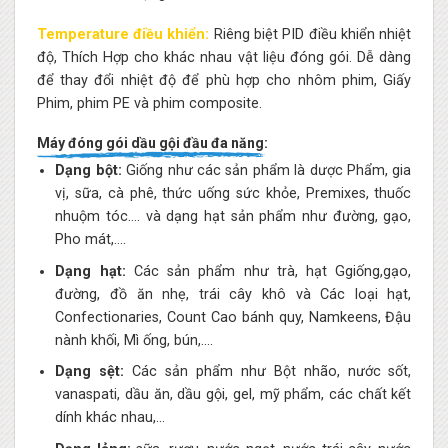
Temperature điều khiển:
Riêng biệt PID điều khiển nhiệt
độ, Thích Hợp cho khác nhau vật liệu đóng gói. Dễ dàng
để thay đổi nhiệt độ để phù hợp cho nhôm phim, Giấy
Phim, phim PE và phim composite.
Máy đóng gói dầu gội đầu đa năng:
Dạng bột:
Giống như các sản phẩm là dược Phẩm, gia
vị, sữa, cà phê, thức uống sức khỏe, Premixes, thuốc
nhuộm tóc…. và dạng hạt sản phẩm như đường, gạo,
Pho mát,….
Dạng hạt:
Các sản phẩm như trà, hạt Ggiống,gạo,
đường, đồ ăn nhẹ, trái cây khô và Các loại hạt,
Confectionaries, Count Cao bánh quy, Namkeens, Đậu
nành khối, Mì ống, bún,….
Dạng sệt:
Các sản phẩm như Bột nhão, nước sốt,
vanaspati, dầu ăn, dầu gội, gel, mỹ phẩm, các chất kết
dính khác nhau,…