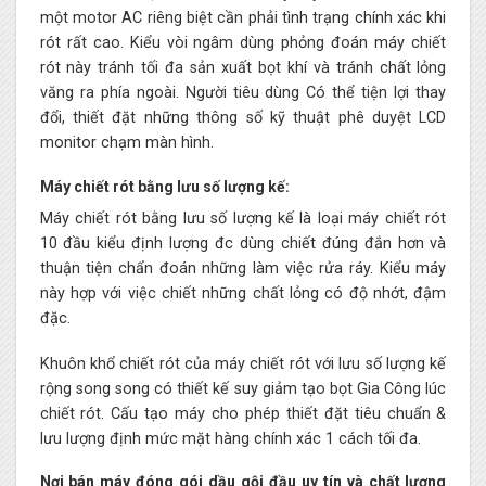
một motor AC riêng biệt cần phải tình trạng chính xác khi
rót rất cao. Kiểu vòi ngâm dùng phỏng đoán máy chiết
rót này tránh tối đa sản xuất bọt khí và tránh chất lỏng
văng ra phía ngoài. Người tiêu dùng Có thể tiện lợi thay
đổi, thiết đặt những thông số kỹ thuật phê duyệt LCD
monitor chạm màn hình.
Máy chiết rót bằng lưu số lượng kế:
Máy chiết rót bằng lưu số lượng kế là loại máy chiết rót
10 đầu kiểu định lượng đc dùng chiết đúng đắn hơn và
thuận tiện chẩn đoán những làm việc rửa ráy. Kiểu máy
này hợp với việc chiết những chất lỏng có độ nhớt, đậm
đặc.
Khuôn khổ chiết rót của máy chiết rót với lưu số lượng kế
rộng song song có thiết kế suy giảm tạo bọt Gia Công lúc
chiết rót. Cấu tạo máy cho phép thiết đặt tiêu chuẩn &
lưu lượng định mức mặt hàng chính xác 1 cách tối đa.
Nơi bán máy đóng gói dầu gội đầu uy tín và chất lượng