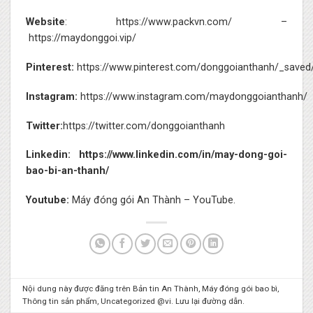
Website
:
https://www.packvn.com/
–
https://maydonggoi.vip/
Pinterest:
https://www.pinterest.com/donggoianthanh/_saved
Instagram:
https://www.instagram.com/maydonggoianthanh/
Twitter:
https://twitter.com/donggoianthanh
Linkedin:
https://www.linkedin.com/in/may-dong-goi-
bao-bi-an-thanh/
Youtube:
Máy đóng gói An Thành – YouTube.
Nội dung này được đăng trên
Bản tin An Thành
,
Máy đóng gói bao bì
,
Thông tin sản phẩm
,
Uncategorized @vi
. Lưu lại
đường dẫn
.