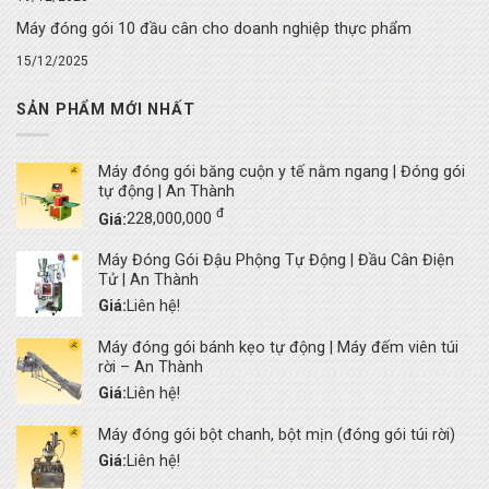
Máy đóng gói 10 đầu cân cho doanh nghiệp thực phẩm
15/12/2025
SẢN PHẨM MỚI NHẤT
Máy đóng gói băng cuộn y tế nằm ngang | Đóng gói
tự động | An Thành
đ
Giá:
228,000,000
Máy Đóng Gói Đậu Phộng Tự Động | Đầu Cân Điện
Tử | An Thành
Giá:
Liên hệ!
Máy đóng gói bánh kẹo tự động | Máy đếm viên túi
rời – An Thành
Giá:
Liên hệ!
Máy đóng gói bột chanh, bột mịn (đóng gói túi rời)
Giá:
Liên hệ!