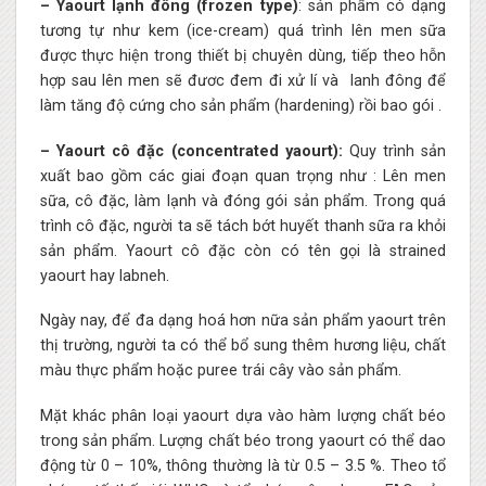
– Yaourt lạnh đông (frozen type)
: sản phẩm có dạng
tương tự như kem (ice-cream) quá trình lên men sữa
được thực hiện trong thiết bị chuyên dùng, tiếp theo hỗn
hợp sau lên men sẽ đươc đem đi xử lí và lanh đông để
làm tăng độ cứng cho sản phẩm (hardening) rồi bao gói .
– Yaourt cô đặc (concentrated yaourt):
Quy trình sản
xuất bao gồm các giai đoạn quan trọng như : Lên men
sữa, cô đặc, làm lạnh và đóng gói sản phẩm. Trong quá
trình cô đặc, người ta sẽ tách bớt huyết thanh sữa ra khỏi
sản phẩm. Yaourt cô đặc còn có tên gọi là strained
yaourt hay labneh.
Ngày nay, để đa dạng hoá hơn nữa sản phẩm yaourt trên
thị trường, người ta có thể bổ sung thêm hương liệu, chất
màu thực phẩm hoặc puree trái cây vào sản phẩm.
Mặt khác phân loại yaourt dựa vào hàm lượng chất béo
trong sản phẩm. Lượng chất béo trong yaourt có thể dao
động từ 0 – 10%, thông thường là từ 0.5 – 3.5 %. Theo tổ