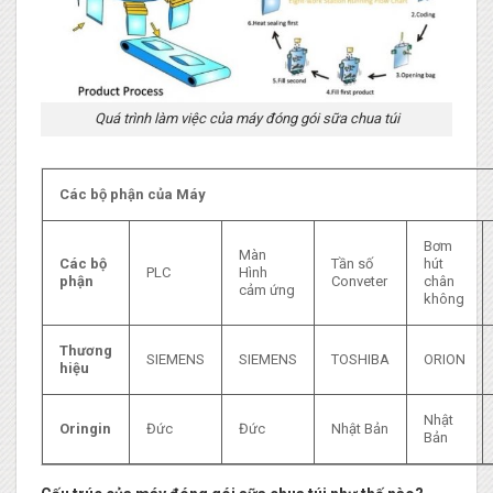
Quá trình làm việc của máy đóng gói sữa chua túi
Các bộ phận của Máy
Bơm
Màn
Các bộ
Tần số
hút
PLC
Hình
phận
Conveter
chân
cảm ứng
không
Thương
SIEMENS
SIEMENS
TOSHIBA
ORION
hiệu
Nhật
Oringin
Đức
Đức
Nhật Bản
Bản