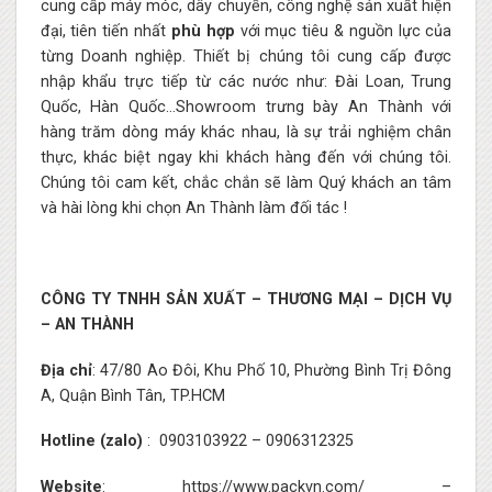
cung cấp máy móc, dây chuyền, công nghệ sản xuất hiện
đại, tiên tiến nhất
phù hợp
với mục tiêu & nguồn lực của
từng Doanh nghiệp. Thiết bị chúng tôi cung cấp được
nhập khẩu trực tiếp từ các nước như: Đài Loan, Trung
Quốc, Hàn Quốc…Showroom trưng bày An Thành với
hàng trăm dòng máy khác nhau, là sự trải nghiệm chân
thực, khác biệt ngay khi khách hàng đến với chúng tôi.
Chúng tôi cam kết, chắc chắn sẽ làm Quý khách an tâm
và hài lòng khi chọn An Thành làm đối tác !
CÔNG TY TNHH SẢN XUẤT – THƯƠNG MẠI – DỊCH VỤ
– AN THÀNH
Địa chỉ
: 47/80 Ao Đôi, Khu Phố 10, Phường Bình Trị Đông
A, Quận Bình Tân, TP.HCM
Hotline (zalo)
:
0903103922
–
0906312325
Website
:
https://www.packvn.com/
–