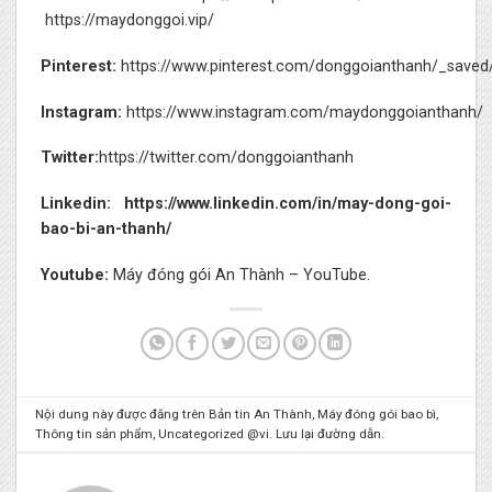
https://maydonggoi.vip/
Pinterest:
https://www.pinterest.com/donggoianthanh/_saved
Instagram:
https://www.instagram.com/maydonggoianthanh/
Twitter:
https://twitter.com/donggoianthanh
Linkedin:
https://www.linkedin.com/in/may-dong-goi-
bao-bi-an-thanh/
Youtube:
Máy đóng gói An Thành – YouTube.
Nội dung này được đăng trên
Bản tin An Thành
,
Máy đóng gói bao bì
,
Thông tin sản phẩm
,
Uncategorized @vi
. Lưu lại
đường dẫn
.