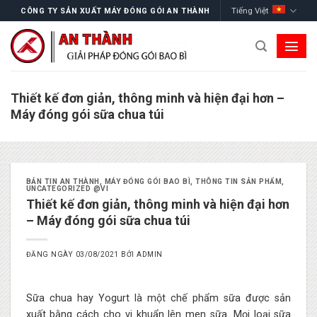
Skip
Tiếng Việt
CÔNG TY SẢN XUẤT MÁY ĐÓNG GÓI AN THÀNH
to
content
Thiết kế đơn giản, thông minh và hiện đại hơn –
Máy đóng gói sữa chua túi
BẢN TIN AN THÀNH
,
MÁY ĐÓNG GÓI BAO BÌ
,
THÔNG TIN SẢN PHẨM
,
UNCATEGORIZED @VI
Thiết kế đơn giản, thông minh và hiện đại hơn
– Máy đóng gói sữa chua túi
ĐĂNG NGÀY
03/08/2021
BỞI
ADMIN
Sữa chua hay Yogurt là một chế phẩm sữa được sản
xuất bằng cách cho vi khuẩn lên men sữa. Mọi loại sữa