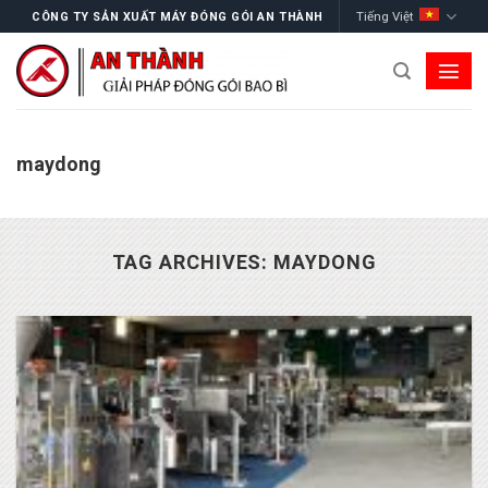
Skip
Tiếng Việt
CÔNG TY SẢN XUẤT MÁY ĐÓNG GÓI AN THÀNH
to
content
maydong
TAG ARCHIVES:
MAYDONG