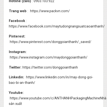
Hotline (zalo)
: 0903.103.922
Trang web
:
https://www.packvn.com/
Facebook
:
https://www.facebook.com/maytudongnangsuatcaoanthanh/
Pinterest:
https://www.pinterest.com/donggoianthanh/_saved/
Instagram:
https://www.instagram.com/maydonggoianthanh/
Twitter:
https://twitter.com/donggoianthanh
Linkedin:
https://www.linkedin.com/in/may-dong-goi-
bao-bi-an-thanh/
Youtube:
https://www.youtube.com/c/ANTHANHPackagingMachineNhà
sản xuất