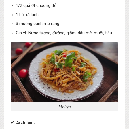
1/2 quả ớt chuông đỏ
1 bó xà lách
3 muỗng canh mè rang
Gia vị: Nước tương, đường, giấm, dầu mè, muối, tiêu
Mỳ trộn
✔ Cách làm: