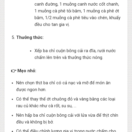
canh đường, 1 muỗng canh nước cốt chanh,
1 muỗng cà phê tỏi băm, 1 muỗng cà phê ớt
băm, 1/2 muỗng cà phê tiêu vào chén, khuấy
đều cho tan gia vị.
Thưởng thức:
Xếp ba chỉ cuộn bông cải ra đĩa, rưới nước
chấm lên trên và thưởng thức nóng.
👉 Mẹo nhỏ:
Nên chọn thịt ba chỉ có cả nạc và mỡ để món ăn
được ngon hơn.
Có thể thay thế ớt chuông đỏ và vàng bằng các loại
rau củ khác như cà rốt, su su, …
Nên hấp ba chỉ cuộn bông cải với lửa vừa để thịt chín
đều và không bị bở.
Có thể điều chỉnh lượng gia vị trong nước chấm cho