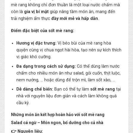
mè rang không chỉ đơn thuần là một loại nước chấm mà
còn là
gia vị bí mật
giúp nâng tầm món ăn, mang đến
trải nghiệm ẩm thực
đầy mới mẻ và hấp dẫn
.
Điểm đặc biệt của sốt mè rang:
Hương vị đặc trưng:
Vị béo bùi của mè rang hòa
quyện cùng vị chua ngọt hài hòa, tạo nên sự kích thích
vị giác khó cưỡng.
Đa dạng trong cách sử dụng:
Có thể dùng làm nước
chấm cho nhiều món ăn như salad, gỏi cuốn, thịt luộc,
nem nướng, … hoặc dùng để trộn mì, làm sốt xào, …
Dễ dàng chế biến:
Bạn có thể tự làm
sốt mè rang
tại
nhà với nguyên liệu đơn giản và cách làm không quá
cầu kỳ.
Những món ăn kết hợp hoàn hảo với sốt mè rang
Salad cá ngừ – Món ngon, bổ dưỡng cho cả nhà
👉 Nguyên liệu: