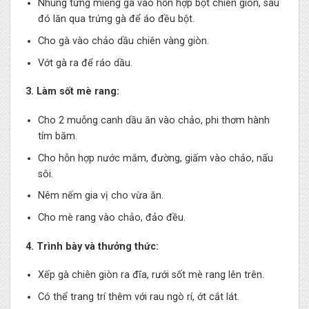
Nhúng từng miếng gà vào hỗn hợp bột chiên giòn, sau
đó lăn qua trứng gà để áo đều bột.
Cho gà vào chảo dầu chiên vàng giòn.
Vớt gà ra để ráo dầu.
3. Làm sốt mè rang:
Cho 2 muỗng canh dầu ăn vào chảo, phi thơm hành
tím băm.
Cho hỗn hợp nước mắm, đường, giấm vào chảo, nấu
sôi.
Nêm nếm gia vị cho vừa ăn.
Cho mè rang vào chảo, đảo đều.
4. Trình bày và thưởng thức:
Xếp gà chiên giòn ra đĩa, rưới sốt mè rang lên trên.
Có thể trang trí thêm với rau ngò rí, ớt cắt lát.