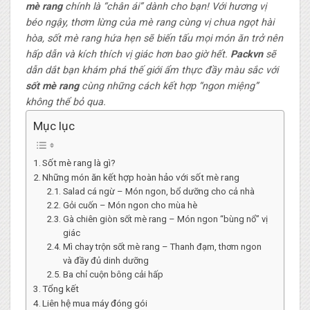
mè rang
chính là “chân ái” dành cho bạn! Với hương vị
béo ngậy, thơm lừng của mè rang cùng vị chua ngọt hài
hòa, sốt mè rang hứa hẹn sẽ biến tấu mọi món ăn trở nên
hấp dẫn và kích thích vị giác hơn bao giờ hết.
Packvn
sẽ
dẫn dắt bạn khám phá thế giới ẩm thực đầy màu sắc với
sốt mè rang
cùng những cách kết hợp “ngon miệng”
không thể bỏ qua.
Mục lục
Sốt mè rang là gì?
Những món ăn kết hợp hoàn hảo với sốt mè rang
Salad cá ngừ – Món ngon, bổ dưỡng cho cả nhà
Gỏi cuốn – Món ngon cho mùa hè
Gà chiên giòn sốt mè rang – Món ngon “bùng nổ” vị
giác
Mì chay trộn sốt mè rang – Thanh đạm, thơm ngon
và đầy đủ dinh dưỡng
Ba chỉ cuộn bông cải hấp
Tổng kết
Liên hệ mua máy đóng gói