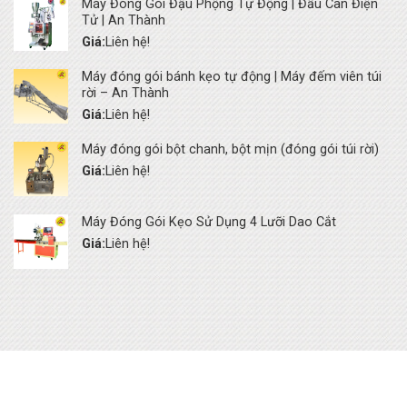
Máy Đóng Gói Đậu Phộng Tự Động | Đầu Cân Điện
Tử | An Thành
Giá:
Liên hệ!
Máy đóng gói bánh kẹo tự động | Máy đếm viên túi
rời – An Thành
Giá:
Liên hệ!
Máy đóng gói bột chanh, bột mịn (đóng gói túi rời)
Giá:
Liên hệ!
Máy Đóng Gói Kẹo Sử Dụng 4 Lưỡi Dao Cắt
Giá:
Liên hệ!