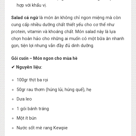
hợp với khẩu vị.
Salad cá ngừ
là món ăn không chỉ ngon miệng mà còn
cung cấp nhiều dưỡng chất thiết yếu cho cơ thể như
protein, vitamin và khoáng chất. Món salad này là lựa
chọn hoàn hảo cho những ai muốn có một bữa ăn nhanh
gọn, tiện lợi nhưng vẫn đầy đủ dinh dưỡng.
Gỏi cuốn – Món ngon cho mùa hè
✔ Nguyên liệu:
100gr thịt ba rọi
50gr rau thơm (húng lủi, húng quế), hẹ
Dưa leo
1 gói bánh tráng
Một ít bún
Nước sốt mè rang Kewpie