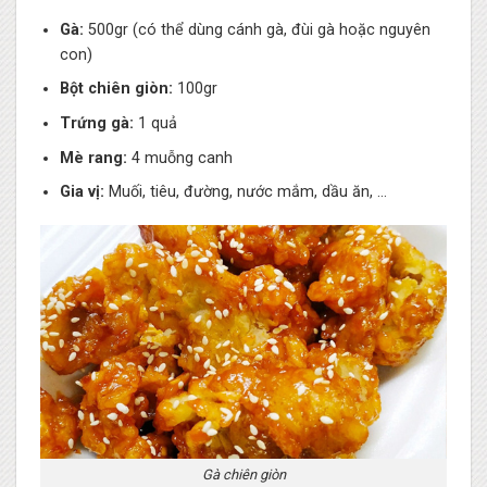
Gà:
500gr (có thể dùng cánh gà, đùi gà hoặc nguyên
con)
Bột chiên giòn:
100gr
Trứng gà:
1 quả
Mè rang:
4 muỗng canh
Gia vị:
Muối, tiêu, đường, nước mắm, dầu ăn, …
Gà chiên giòn