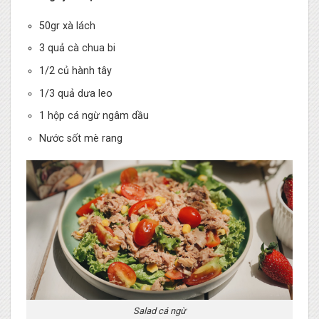
50gr xà lách
3 quả cà chua bi
1/2 củ hành tây
1/3 quả dưa leo
1 hộp cá ngừ ngâm dầu
Nước sốt mè rang
Salad cá ngừ