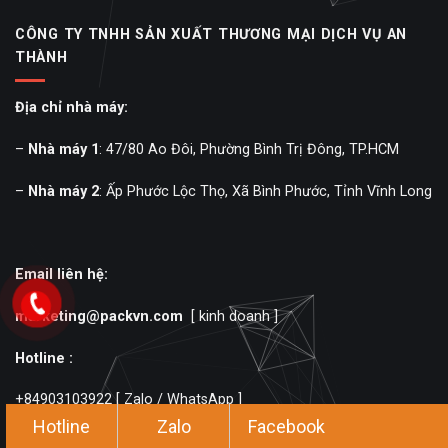
CÔNG TY TNHH SẢN XUẤT THƯƠNG MẠI DỊCH VỤ AN
THÀNH
Địa chỉ nhà máy:
–
Nhà máy 1
: 47/80 Ao Đôi, Phường Bình Trị Đông, TP.HCM
–
Nhà máy 2
: Ấp Phước Lộc Thọ, Xã Bình Phước, Tỉnh Vĩnh Long
Email liên hệ:
marketing@packvn.com
[ kinh doanh ]
Hotline :
+84903103922
[ Zalo / WhatsApp ]
Hotline
Zalo
Facebook
+84903103922
[ Mr Hoàng ]