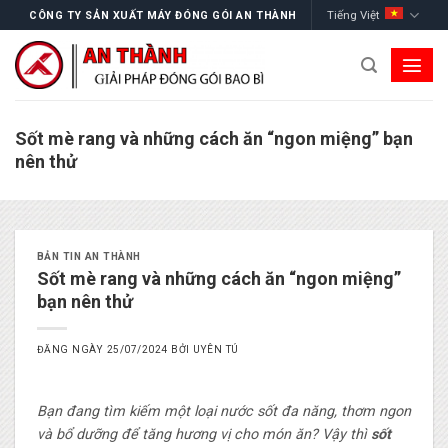
Skip
Tiếng Việt
CÔNG TY SẢN XUẤT MÁY ĐÓNG GÓI AN THÀNH
to
content
Sốt mè rang và những cách ăn “ngon miệng” bạn
nên thử
BẢN TIN AN THÀNH
Sốt mè rang và những cách ăn “ngon miệng”
bạn nên thử
ĐĂNG NGÀY
25/07/2024
BỞI
UYÊN TÚ
Bạn đang tìm kiếm một loại nước sốt đa năng, thơm ngon
và bổ dưỡng để tăng hương vị cho món ăn? Vậy thì
sốt