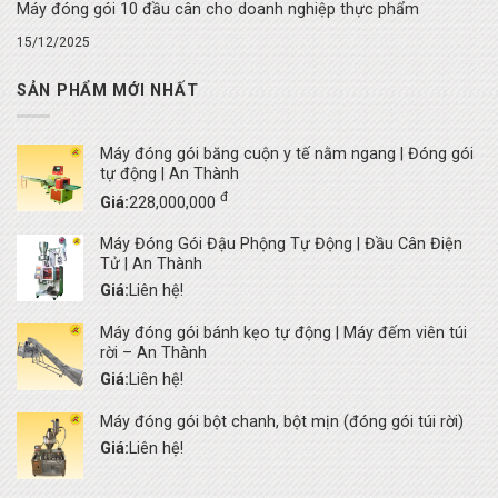
Máy đóng gói 10 đầu cân cho doanh nghiệp thực phẩm
15/12/2025
SẢN PHẨM MỚI NHẤT
Máy đóng gói băng cuộn y tế nằm ngang | Đóng gói
tự động | An Thành
đ
Giá:
228,000,000
Máy Đóng Gói Đậu Phộng Tự Động | Đầu Cân Điện
Tử | An Thành
Giá:
Liên hệ!
Máy đóng gói bánh kẹo tự động | Máy đếm viên túi
rời – An Thành
Giá:
Liên hệ!
Máy đóng gói bột chanh, bột mịn (đóng gói túi rời)
Giá:
Liên hệ!