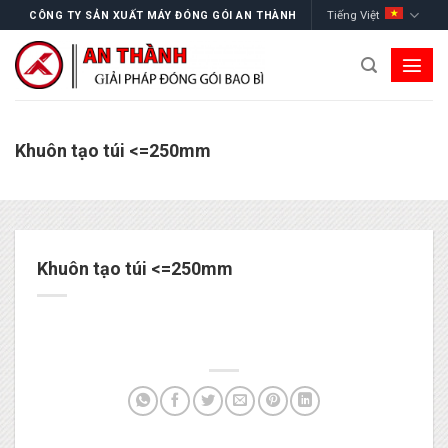
Skip
Tiếng Việt
CÔNG TY SẢN XUẤT MÁY ĐÓNG GÓI AN THÀNH
to
content
Khuôn tạo túi <=250mm
Khuôn tạo túi <=250mm