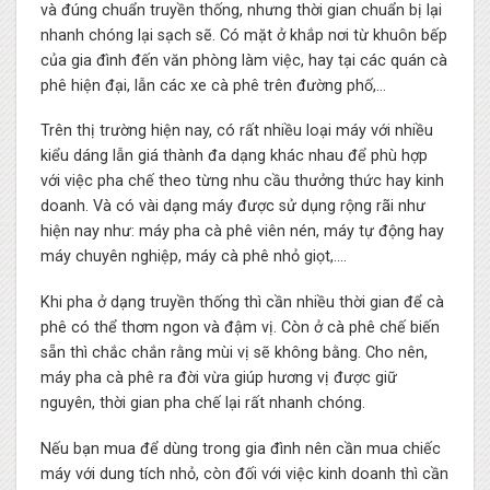
và đúng chuẩn truyền thống, nhưng thời gian chuẩn bị lại
nhanh chóng lại sạch sẽ. Có mặt ở khắp nơi từ khuôn bếp
của gia đình đến văn phòng làm việc, hay tại các quán cà
phê hiện đại, lẫn các xe cà phê trên đường phố,…
Trên thị trường hiện nay, có rất nhiều loại máy với nhiều
kiểu dáng lẫn giá thành đa dạng khác nhau để phù hợp
với việc pha chế theo từng nhu cầu thưởng thức hay kinh
doanh. Và có vài dạng máy được sử dụng rộng rãi như
hiện nay như: máy pha cà phê viên nén, máy tự động hay
máy chuyên nghiệp, máy cà phê nhỏ giọt,….
Khi pha ở dạng truyền thống thì cần nhiều thời gian để cà
phê có thể thơm ngon và đậm vị. Còn ở cà phê chế biến
sẵn thì chắc chắn rằng mùi vị sẽ không bằng. Cho nên,
máy pha cà phê ra đời vừa giúp hương vị được giữ
nguyên, thời gian pha chế lại rất nhanh chóng.
Nếu bạn mua để dùng trong gia đình nên cần mua chiếc
máy với dung tích nhỏ, còn đối với việc kinh doanh thì cần