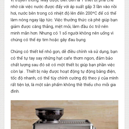
vị truyền thống. Máy được biết đến là 1 thiết bị pha chế
nhờ cài việc nước được đẩy với áp suất gấp 3 lần vào nồi
hơi, nước bên trong có nhiệt độ lên đến 200ºC để có thể
làm nóng ngay lập tức. Việc thưởng thức cà phê giúp bạn
giảm được căng thẳng, mệt mỏi, làm đầu óc trở nên
minh mẫn hơn. Nhưng có 1 số người không nên uống vì
chúng có thể ép tim hoặc gây đau bụng.
Chúng có thiết kế nhỏ gọn, dễ điều chỉnh và sử dụng, bạn
có thể tự tay say những hạt cafe thơm ngon, đảm bảo
chất lượng sau đó sẽ có một thiết bị giúp bạn phần việc
còn lại . Thiết bị này được hoạt động tự động bằng điện,
tốc độ nhanh, có thể tùy chỉnh cường độ theo ý của mình
rất tiện lợi, là một sản phẩm không thề thiếu cho mỗi gia
đình.