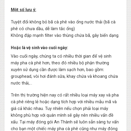
Một số lưu ý:
Tuyệt đối không bỏ bã cà phê vào ống nước thải (bã cà
phê có chưa dầu, dễ làm tắc ống)
Không đập mạnh filter vào thùng chứa bã, gây biến dạng.
Hoặc là vệ sinh vào cuối ngày:
Vào cuối ngày, chúng ta có nhiều thời gian để vệ sinh
máy pha cà phê hơn, theo đó nhiều bộ phận thường
xuyên sử dụng cần được làm sạch hơn, bao gồm:
grouphead, vòi hơi đánh sữa, khay chứa và khoang chứa
nước thải,…
Trên thị trường hiện nay có rất nhiều loại máy xay và pha
cà phê riêng lẻ hoặc dạng tích hợp với nhiều mẫu mã và
giá cả khác nhau. Tuy nhiên nếu chọn phải loại máy
không phù hợp với quán mình sẽ gây nên nhiều vấn đề
xấu. Tại máy đóng gói An Thành sẽ luôn sẵn sàng tư vấn
cho bạn một chiếc máy pha cà phê cũng như máy đóng