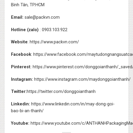
Bình Tân, TP.HCM
Email:
sale@packvn.com
Hotline (zalo)
: 0903.103.922
Website
:
https://www.packvn.com/
Facebook
:
https://www.facebook.com/maytudongnangsuatca
Pinterest:
https://www.pinterest.com/donggoianthanh/_saved
Instagram:
https://www.instagram.com/maydonggoianthanh/
Twitter:
https://twitter.com/donggoianthanh
Linkedin:
https://www.linkedin.com/in/may-dong-goi-
bao-bi-an-thanh/
Youtube:
https://www.youtube.com/c/ANTHANHPackagingMac