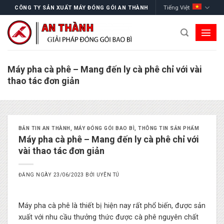
Skip
Tiếng Việt
CÔNG TY SẢN XUẤT MÁY ĐÓNG GÓI AN THÀNH
to
content
Máy pha cà phê – Mang đến ly cà phê chỉ với vài
thao tác đơn giản
BẢN TIN AN THÀNH
,
MÁY ĐÓNG GÓI BAO BÌ
,
THÔNG TIN SẢN PHẨM
Máy pha cà phê – Mang đến ly cà phê chỉ với
vài thao tác đơn giản
ĐĂNG NGÀY
23/06/2023
BỞI
UYÊN TÚ
Máy pha cà phê là thiết bị hiện nay rất phổ biến, được sản
xuất với nhu cầu thưởng thức được cà phê nguyên chất