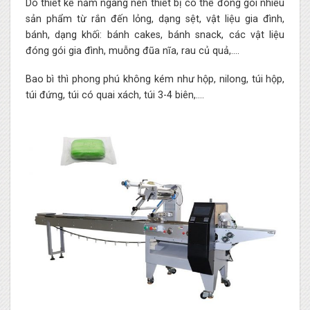
Do thiết kế nằm ngang nên thiết bị có thể đóng gói nhiều
sản phẩm từ rắn đến lỏng, dạng sệt, vật liệu gia đình,
bánh, dạng khối: bánh cakes, bánh snack, các vật liệu
đóng gói gia đình, muỗng đũa nĩa, rau củ quả,….
Bao bì thì phong phú không kém như hộp, nilong, túi hộp,
túi đứng, túi có quai xách, túi 3-4 biên,….