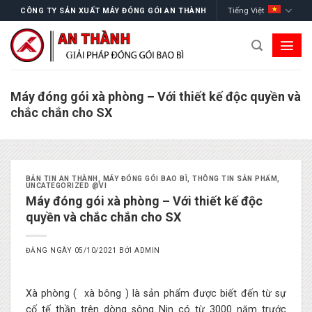
Skip
Tiếng Việt
CÔNG TY SẢN XUẤT MÁY ĐÓNG GÓI AN THÀNH
to
content
Máy đóng gói xà phòng – Với thiết kế độc quyền và
chắc chắn cho SX
BẢN TIN AN THÀNH
,
MÁY ĐÓNG GÓI BAO BÌ
,
THÔNG TIN SẢN PHẨM
,
UNCATEGORIZED @VI
Máy đóng gói xà phòng – Với thiết kế độc
quyền và chắc chắn cho SX
ĐĂNG NGÀY
05/10/2021
BỞI
ADMIN
Xà phòng ( xà bông ) là sản phẩm được biết đến từ sự
cố tế thần trên dòng sông Nin có từ 3000 năm trước