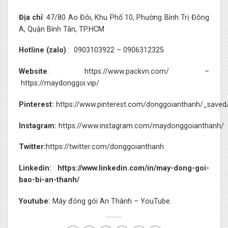
Địa chỉ
: 47/80 Ao Đôi, Khu Phố 10, Phường Bình Trị Đông
A, Quận Bình Tân, TP.HCM
Hotline (zalo)
:
0903103922
–
0906312325
Website
:
https://www.packvn.com/
–
https://maydonggoi.vip/
Pinterest:
https://www.pinterest.com/donggoianthanh/_saved
Instagram:
https://www.instagram.com/maydonggoianthanh/
Twitter:
https://twitter.com/donggoianthanh
Linkedin:
https://www.linkedin.com/in/may-dong-goi-
bao-bi-an-thanh/
Youtube:
Máy đóng gói An Thành – YouTube.