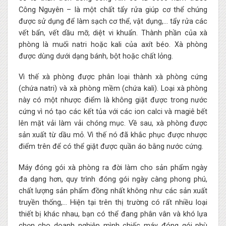
Công Nguyên – là một chất tẩy rửa giúp cơ thể chúng
được sử dụng để làm sạch cơ thể, vật dụng,… tẩy rửa các
vết bẩn, vết dầu mỡ, diệt vi khuẩn. Thành phần của xà
phòng là muối natri hoặc kali của axít béo. Xà phòng
được dùng dưới dạng bánh, bột hoặc chất lỏng.
Vì thế xà phòng được phân loại thành xà phòng cứng
(chứa natri) và xà phòng mềm (chứa kali). Loại xà phòng
này có một nhược điểm là không giặt được trong nước
cứng vì nó tạo các kết tủa với các ion calci và magiê bết
lên mặt vải làm vải chóng mục. Về sau, xà phòng được
sản xuất từ dầu mỏ. Vì thế nó đã khắc phục được nhược
điểm trên để có thể giặt được quần áo bằng nước cứng.
Máy đóng gói xà phòng ra đời làm cho sản phẩm ngày
đa dạng hơn, quy trình đóng gói ngày càng phong phú,
chất lượng sản phẩm đồng nhất không như các sản xuất
truyền thống,… Hiện tại trên thị trường có rất nhiều loại
thiết bị khác nhau, bạn có thể đang phân vân và khó lựa
chọn cho doanh nghiệp mình chiếc máy đóng gói phù