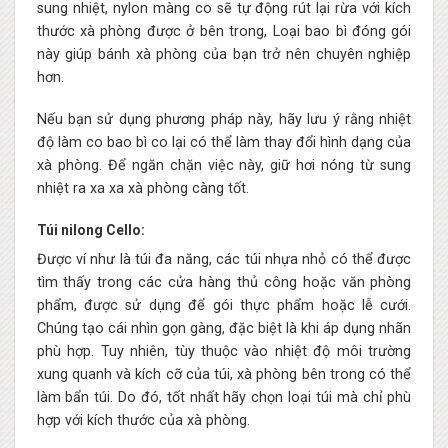
sung nhiệt, nylon màng co sẽ tự động rút lại rừa với kích
thước xà phòng được ở bên trong, Loại bao bì đóng gói
này giúp bánh xà phòng của bạn trở nên chuyên nghiệp
hơn.
Nếu bạn sử dụng phương pháp này, hãy lưu ý rằng nhiệt
độ làm co bao bì co lại có thể làm thay đổi hình dạng của
xà phòng. Để ngăn chặn việc này, giữ hơi nóng từ sung
nhiệt ra xa xa xà phòng càng tốt.
Túi nilong Cello:
Được ví như là túi đa năng, các túi nhựa nhỏ có thể được
tìm thấy trong các cửa hàng thủ công hoặc văn phòng
phẩm, được sử dụng để gói thực phẩm hoặc lễ cưới.
Chúng tạo cái nhìn gọn gàng, đặc biệt là khi áp dụng nhãn
phù hợp. Tuy nhiên, tùy thuộc vào nhiệt độ môi trường
xung quanh và kích cỡ của túi, xà phòng bên trong có thể
làm bẩn túi. Do đó, tốt nhất hãy chọn loại túi mà chỉ phù
hợp với kích thước của xà phòng.