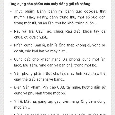
Ứng dụng sản phẩm của máy đóng gói xà phòng:
Thực phẩm: Bánh, bánh mì, bánh quy, cookies, thịt
muffin, Flaky Pastry, bánh trung thu, một số xúc xích
trong một túi, mì ăn liền, thịt bò khô, trứng cuộn,….
Rau và Trái Cây: Táo, chuối, Rau diếp, khoai tây, cà
chua, ớt, dưa chuột,…
Phần cứng: Bản lề, bản lề Ống thép không gỉ, vòng bi,
ốc vít, các loại hạt và máy giặt,…
Cúng cấp cho khách hàng: Xà phòng, dùng một lần
lược, Mũ Tắm, răng dán và bàn chải trong một bộ.
Văn phòng phẩm: Bút chì, tẩy, máy tính xách tay, thẻ
giấy, thẻ giấy adhensive băng,…
Điện Sản Phẩm: Pin, cáp USB, tai nghe, hướng dẫn sử
dụng và phụ kiện trong một bộ.
Y Tế: Mặt nạ, găng tay, gạc, viên nang, Ống tiêm dùng
một lần,…