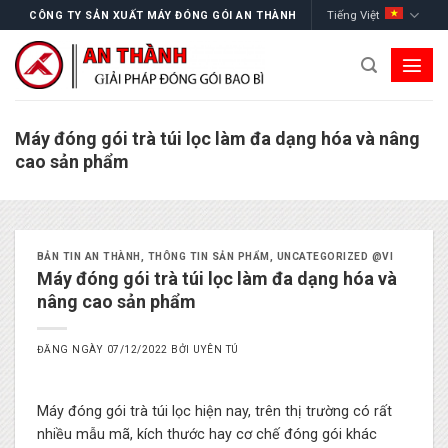
Skip
Tiếng Việt
CÔNG TY SẢN XUẤT MÁY ĐÓNG GÓI AN THÀNH
to
content
Máy đóng gói trà túi lọc làm đa dạng hóa và nâng
cao sản phẩm
BẢN TIN AN THÀNH
,
THÔNG TIN SẢN PHẨM
,
UNCATEGORIZED @VI
Máy đóng gói trà túi lọc làm đa dạng hóa và
nâng cao sản phẩm
ĐĂNG NGÀY
07/12/2022
BỞI
UYÊN TÚ
Máy đóng gói trà túi lọc hiện nay, trên thị trường có rất
nhiều mẫu mã, kích thước hay cơ chế đóng gói khác