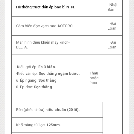
Nhật
Hệ thống trượt dán ép bao bì NTN.
Bản
Đài
Cảm biến đọc vạch bao AOTORO.
Loan
Màn hình điều khiển máy 7inch-
Đài
DELTA.
Loan
·Kiểu gói ép:
Ép 3 biên
.
Thau
·Kiểu vân ép:
Sọc thẳng ngậm bước.
hoặc
ü Ép ngang:
Sọc thẳng
inox
ü Ép dọc:
Sọc thẳng
Bồn (phễu chứa):
tiêu chuẩn (20 lít).
Khổ màng túi lọc:
125mm.