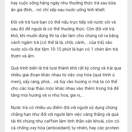
hay cuộc sống hằng ngày như thưởng thức trà sau bữa
ăn gia đình,… nó chỉ xếp sau nước uống tinh khiết.
Đối với trà tươi bạn có thể nấu trực tiếp với nước sôi và
sau đó để nguội là có thể thưởng thức. Còn đối với trà
khô, khi muốn dùng thì ta cần làm cho chúng nở ra bằng
cách ngâm trà (có thể là lá, chồi, cành,… của trà) vào
nước sôi rồi đợi tầm 10-15 phút là bạn có 1 chén ấm trà
thơm và ấm.
Quá trình biến lá trà tươi thành khô rất kỳ công và trải qua
nhiều giai đoạn khác nhau từ việc oxy hóa (quá trình ủ
men), sấy rang, phơi,… và tùy vào hương vị mà ta có thể
cho các loại thảo mộc khác nhau vào thêm trong trà để
tăng mùi hương và vị như hoa, gia vị,….
Nước trà có nhiều ưu điểm đối với người sử dụng chúng
chẳng hạn như đối với người làm việc căng thẳng và quá
tải thì chúng như caffein làm tinh thần sản khoái, còn có
cả chống oxy hóa (antioxidant) tự nhiên, hay các protein