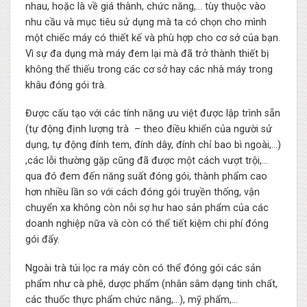
nhau, hoặc là về giá thành, chức năng,… tùy thuộc vào
nhu cầu và mục tiêu sử dụng mà ta có chọn cho mình
một chiếc máy có thiết kế và phù hợp cho cơ sở của bạn.
Vì sự đa dụng mà máy đem lại mà đã trở thành thiết bị
không thể thiếu trong các cơ sở hay các nhà máy trong
khâu đóng gói trà.
Được cấu tạo với các tính năng ưu việt được lập trình sẵn
(tự động định lượng trà – theo điều khiển của người sử
dụng, tự động đính tem, đính dây, đính chỉ bao bì ngoài,…)
,các lỗi thường gặp cũng đã được một cách vượt trội,…
qua đó đem đến năng suất đóng gói, thành phẩm cao
hơn nhiều lần so với cách đóng gói truyền thống, vận
chuyển xa không còn nỗi sợ hư hao sản phẩm của các
doanh nghiệp nữa và còn có thể tiết kiệm chi phí đóng
gói đấy.
Ngoài trà túi lọc ra máy còn có thể đóng gói các sản
phẩm như cà phê, dược phẩm (nhân sâm dạng tinh chất,
các thuốc thực phẩm chức năng,…), mỹ phẩm,…