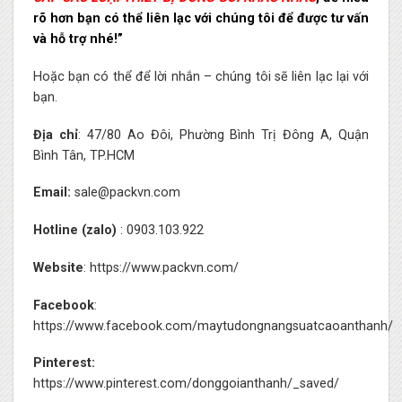
rõ hơn bạn có thể liên lạc với chúng tôi để được tư vấn
và hỗ trợ nhé!”
Hoặc bạn có thể để lời nhắn – chúng tôi sẽ liên lạc lại với
bạn.
Địa chỉ
: 47/80 Ao Đôi, Phường Bình Trị Đông A, Quận
Bình Tân, TP.HCM
Email:
sale@packvn.com
Hotline (zalo)
: 0903.103.922
Website
:
https://www.packvn.com/
Facebook
:
https://www.facebook.com/maytudongnangsuatcaoanthanh/
Pinterest:
https://www.pinterest.com/donggoianthanh/_saved/