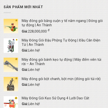
SẢN PHẨM MỚI NHẤT
Máy đóng gói băng cuộn y tế nằm ngang | Đóng gói
tự động | An Thành
đ
Giá:
228,000,000
Máy Đóng Gói Đậu Phộng Tự Động | Đầu Cân Điện
Tử | An Thành
Giá:
Liên hệ!
Máy đóng gói bánh kẹo tự động | Máy đếm viên túi
rời – An Thành
Giá:
Liên hệ!
Máy đóng gói bột chanh, bột mịn (đóng gói túi rời)
Giá:
Liên hệ!
Máy Đóng Gói Kẹo Sử Dụng 4 Lưỡi Dao Cắt
Giá:
Liên hệ!