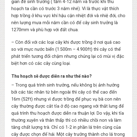
gian để sinh trưởng ( tầm 4-12 năm và trước khi thu
hoạch ta cần có trước 3 năm nhé). Vì là thực vật thích
hợp trồng ở khu vực khí hậu cận nhiệt đới và nhiệ đới, cho
nên lượng mưa mỗi năm cần có để cây sinh trưởng là
1270mm và phù hợp với đất chua.
– Còn đối với các loại cây khi được trồng ở nơi quá cao
so với mực nước biển (1.500m – 4.900ft) thì cây có thể
phát triển tương đối chậm nhưng chúng lại có mùi vị đặc
biệt hơn có các cây cùng loại.
Thu hoạch sẽ được diễn ra như thế nào?
– Trong quá trình sinh trưởng, nếu không bị ảnh hưởng
bởi các tác nhân từ bên ngoài thì cây có thể cao đến
16m (52ft) nhưng vì được trồng để phục vụ bà con nên
cây thường được cắt tỉa ở độ cao ngang với thắt lưng để
quá trình thu hoạch được diễn ra thuận lợi. Do vậy, khi tỉa
thường xuyên và thân thấp thì có nhiều chồi non và làm
tăng chất lượng trà. Chỉ có 1-2 in phần lá trên cùng của
cây được chọn để hái. Một cây trưởng thành cho lá trong