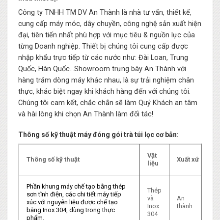
Công ty TNHH TM DV An Thành là nhà tư vấn, thiết kế,
cung cấp máy móc, dây chuyền, công nghệ sản xuất hiện
đại, tiên tiến nhất phù hợp với mục tiêu & nguồn lực của
từng Doanh nghiệp. Thiết bị chúng tôi cung cấp được
nhập khẩu trực tiếp từ các nước như: Đài Loan, Trung
Quốc, Hàn Quốc…Showroom trưng bày An Thành với
hàng trăm dòng máy khác nhau, là sự trải nghiệm chân
thực, khác biệt ngay khi khách hàng đến với chúng tôi.
Chúng tôi cam kết, chắc chắn sẽ làm Quý Khách an tâm
và hài lòng khi chọn An Thành làm đối tác!
Thông số kỹ thuật máy đóng gói trà túi lọc cơ bản:
Vật
Thông số kỹ thuật
X
uất
xứ
liệu
Phần khung máy chế tạo bằng thép
Thép
sơn tĩnh điện, các chi tiết máy tiếp
và
An
xúc với nguyên liệu được chế tạo
Inox
thành
bằng Inox 304, dùng trong thực
304
phẩm.