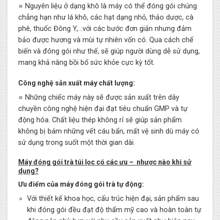
∝ Nguyên liệu ở dạng khô là máy có thể đóng gói chúng
chẳng hạn như lá khô, các hạt dạng nhỏ, thảo dược, cà
phê, thuốc Đông Y,…với các bước đơn giản nhưng đảm
bảo được hương và mùi tự nhiên vốn có. Qua cách chế
biến và đóng gói như thế, sẽ giúp người dùng dễ sử dụng,
mang khả năng bồi bổ sức khỏe cực kỳ tốt.
Công nghệ sản xuất máy chất lượng:
∝ Những chiếc máy này sẽ được sản xuất trên dây
chuyền công nghệ hiện đại đạt tiêu chuẩn GMP và tự
động hóa. Chất liệu thép không rỉ sẽ giúp sản phẩm
không bị bám những vết cáu bẩn, mất vệ sinh dù máy có
sử dụng trong suốt một thời gian dài.
Máy đóng gói trà túi lọc có các ưu – nhược nào khi sử
dụng?
Ưu điểm của máy đóng gói trà tự động:
Với thiết kế khoa học, cấu trúc hiện đại, sản phẩm sau
khi đóng gói đều đạt độ thẩm mỹ cao và hoàn toàn tự