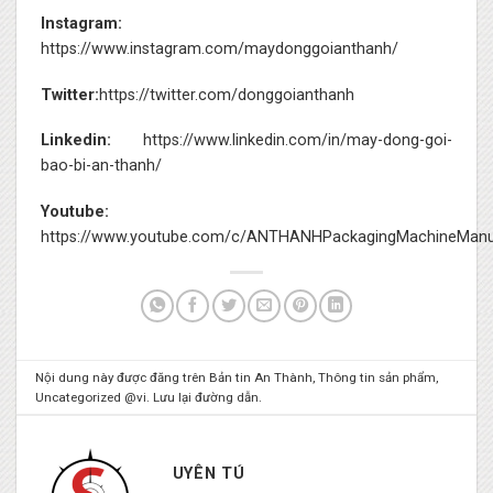
Instagram:
https://www.instagram.com/maydonggoianthanh/
Twitter:
https://twitter.com/donggoianthanh
Linkedin:
https://www.linkedin.com/in/may-dong-goi-
bao-bi-an-thanh/
Youtube:
https://www.youtube.com/c/ANTHANHPackagingMachineManu
Nội dung này được đăng trên
Bản tin An Thành
,
Thông tin sản phẩm
,
Uncategorized @vi
. Lưu lại
đường dẫn
.
UYÊN TÚ