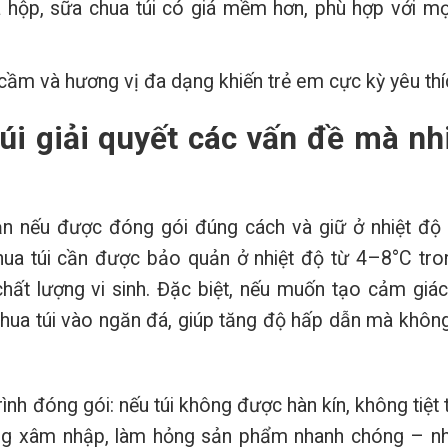
 hộp, sữa chua túi có giá mềm hơn, phù hợp với mọ
ầm và hương vị đa dạng khiến trẻ em cực kỳ yêu thí
úi giải quyết các vấn đề mà nh
n nếu được đóng gói đúng cách và giữ ở nhiệt độ 
hua túi cần được bảo quản ở nhiệt độ từ 4–8°C tro
ất lượng vi sinh. Đặc biệt, nếu muốn tạo cảm giá
chua túi vào ngăn đá, giúp tăng độ hấp dẫn mà khôn
rình đóng gói: nếu túi không được hàn kín, không tiệt 
àng xâm nhập, làm hỏng sản phẩm nhanh chóng – nh