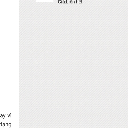
Giá:
Liên hệ!
ay vì
 dạng