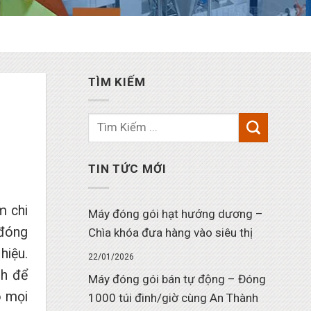
TÌM KIẾM
TIN TỨC MỚI
m chi
Máy đóng gói hạt hướng dương –
 đóng
Chìa khóa đưa hàng vào siêu thị
hiệu.
22/01/2026
nh để
Máy đóng gói bán tự động – Đóng
o mọi
1000 túi đinh/giờ cùng An Thành