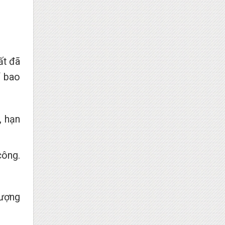
ất đã
ể bao
, hạn
công.
lượng