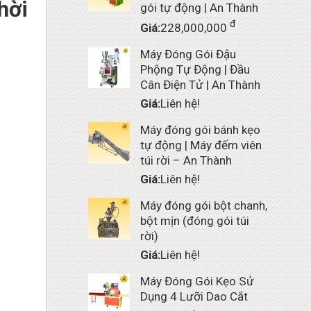
hời
gói tự động | An Thành
đ
Giá:
228,000,000
Máy Đóng Gói Đậu
Phộng Tự Động | Đầu
Cân Điện Tử | An Thành
Giá:
Liên hệ!
Máy đóng gói bánh kẹo
tự động | Máy đếm viên
túi rời – An Thành
Giá:
Liên hệ!
Máy đóng gói bột chanh,
bột mịn (đóng gói túi
rời)
Giá:
Liên hệ!
Máy Đóng Gói Kẹo Sử
Dụng 4 Lưỡi Dao Cắt