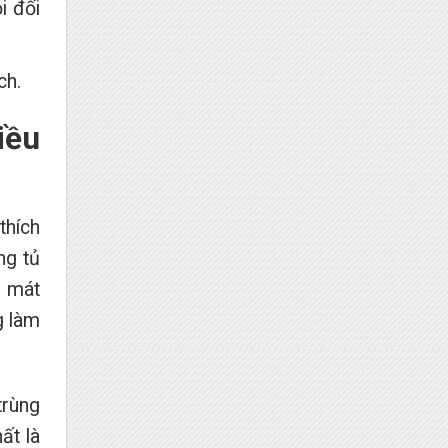
i đối
ch.
iều
thích
ng tủ
c mát
g làm
trùng
ất là