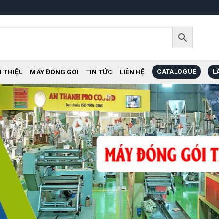
CATALOGUE
L
I THIỆU
MÁY ĐÓNG GÓI
TIN TỨC
LIÊN HỆ