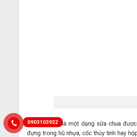
0903103922
Sữa chua túi là một dạng sữa chua được
đựng trong hũ nhựa, cốc thủy tinh hay hộp