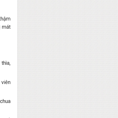
 thậm
ị mát
thìa,
 viên
 chua