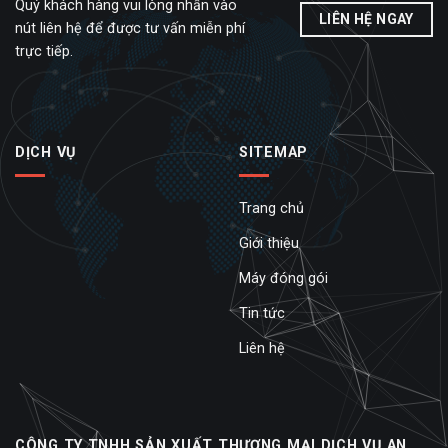
Quý khách hàng vui lòng nhấn vào
LIÊN HỆ NGAY
nút liên hệ để được tư vấn miễn phí
trực tiếp.
DỊCH VỤ
SITEMAP
Trang chủ
Giới thiệu
Máy đóng gói
Tin tức
Liên hệ
CÔNG TY TNHH SẢN XUẤT THƯƠNG MẠI DỊCH VỤ AN