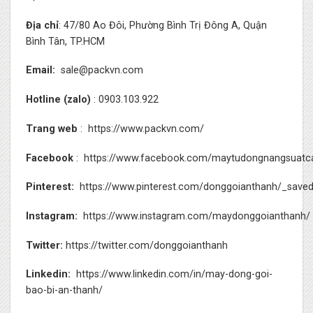
Địa chỉ
: 47/80 Ao Đôi, Phường Bình Trị Đông A, Quận
Bình Tân, TP.HCM
Email:
sale@packvn.com
Hotline (zalo)
: 0903.103.922
Trang web
:
https://www.packvn.com/
Facebook
:
https://www.facebook.com/maytudongnangsuatc
Pinterest:
https://www.pinterest.com/donggoianthanh/_saved
Instagram:
https://www.instagram.com/maydonggoianthanh/
Twitter:
https://twitter.com/donggoianthanh
Linkedin:
https://www.linkedin.com/in/may-dong-goi-
bao-bi-an-thanh/