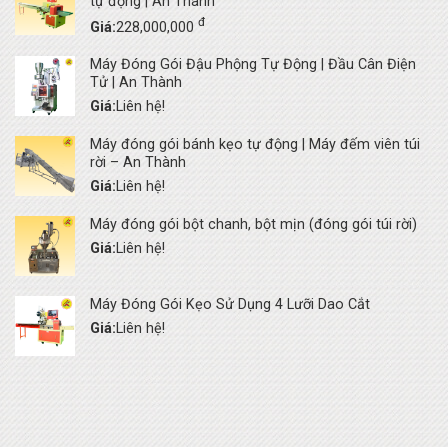
tự động | An Thành
đ
Giá:
228,000,000
Máy Đóng Gói Đậu Phộng Tự Động | Đầu Cân Điện
Tử | An Thành
Giá:
Liên hệ!
Máy đóng gói bánh kẹo tự động | Máy đếm viên túi
rời – An Thành
Giá:
Liên hệ!
Máy đóng gói bột chanh, bột mịn (đóng gói túi rời)
Giá:
Liên hệ!
Máy Đóng Gói Kẹo Sử Dụng 4 Lưỡi Dao Cắt
Giá:
Liên hệ!