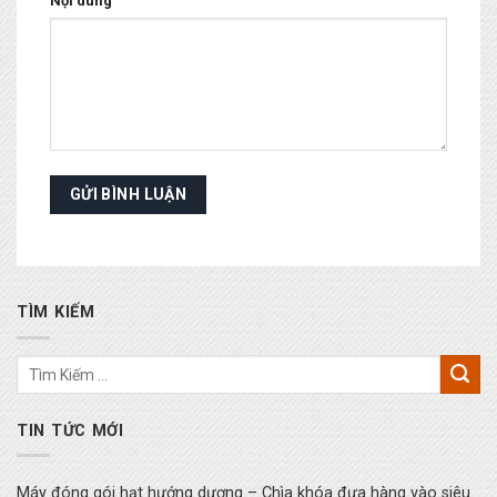
Nội dung
TÌM KIẾM
TIN TỨC MỚI
Máy đóng gói hạt hướng dương – Chìa khóa đưa hàng vào siêu