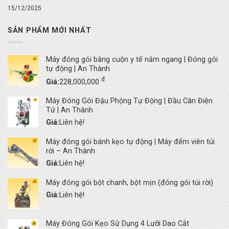
15/12/2025
SẢN PHẨM MỚI NHẤT
Máy đóng gói băng cuộn y tế nằm ngang | Đóng gói
tự động | An Thành
đ
Giá:
228,000,000
Máy Đóng Gói Đậu Phộng Tự Động | Đầu Cân Điện
Tử | An Thành
Giá:
Liên hệ!
Máy đóng gói bánh kẹo tự động | Máy đếm viên túi
rời – An Thành
Giá:
Liên hệ!
Máy đóng gói bột chanh, bột mịn (đóng gói túi rời)
Giá:
Liên hệ!
Máy Đóng Gói Kẹo Sử Dụng 4 Lưỡi Dao Cắt