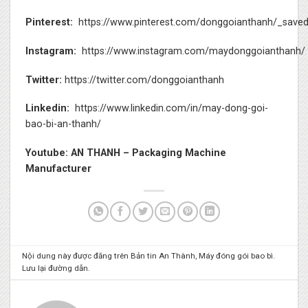
Pinterest:
https://www.pinterest.com/donggoianthanh/_saved
Instagram:
https://www.instagram.com/maydonggoianthanh/
Twitter:
https://twitter.com/donggoianthanh
Linkedin:
https://www.linkedin.com/in/may-dong-goi-
bao-bi-an-thanh/
Youtube:
AN THANH – Packaging Machine
Manufacturer
Nội dung này được đăng trên
Bản tin An Thành
,
Máy đóng gói bao bì
.
Lưu lại
đường dẫn
.