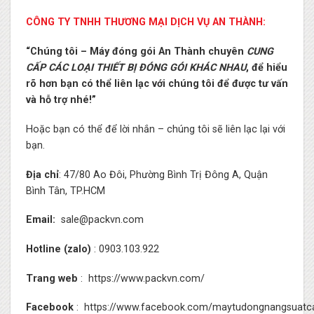
CÔNG TY TNHH THƯƠNG MẠI DỊCH VỤ AN THÀNH:
“Chúng tôi – Máy đóng gói An Thành chuyên
CUNG
CẤP CÁC LOẠI THIẾT BỊ ĐÓNG GÓI KHÁC NHAU
, để hiểu
rõ hơn bạn có thể liên lạc với chúng tôi để được tư vấn
và hỗ trợ nhé!”
Hoặc bạn có thể để lời nhắn – chúng tôi sẽ liên lạc lại với
bạn.
Địa chỉ
: 47/80 Ao Đôi, Phường Bình Trị Đông A, Quận
Bình Tân, TP.HCM
Email:
sale@packvn.com
Hotline (zalo)
: 0903.103.922
Trang web
:
https://www.packvn.com/
Facebook
:
https://www.facebook.com/maytudongnangsuatc