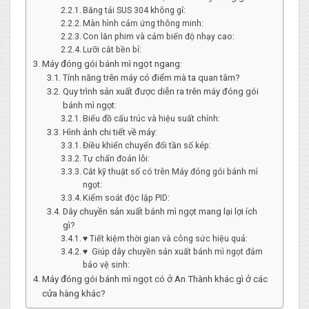
Băng tải SUS 304 không gỉ:
Màn hình cảm ứng thông minh:
Con lăn phim và cảm biến độ nhạy cao:
Lưỡi cắt bền bỉ:
Máy đóng gói bánh mì ngọt ngang:
Tính năng trên máy có điểm mà ta quan tâm?
Quy trình sản xuất được diễn ra trên máy đóng gói
bánh mì ngọt:
Biểu đồ cấu trúc và hiệu suất chính:
Hình ảnh chi tiết về máy:
Điều khiển chuyển đổi tần số kép:
Tự chẩn đoán lỗi:
Cắt kỹ thuật số có trên Máy đóng gói bánh mì
ngọt:
Kiểm soát độc lập PID:
Dây chuyền sản xuất bánh mì ngọt mang lại lợi ích
gì?
♥ Tiết kiệm thời gian và công sức hiệu quả:
♥ Giúp dây chuyền sản xuất bánh mì ngọt đảm
bảo vệ sinh:
Máy đóng gói bánh mì ngọt có ở An Thành khác gì ở các
cửa hàng khác?