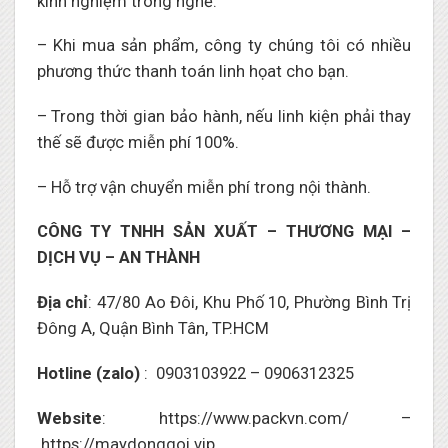
kinh nghiệm trong nghề.
– Khi mua sản phẩm, công ty chúng tôi có nhiều
phương thức thanh toán linh họat cho bạn.
– Trong thời gian bảo hành, nếu linh kiện phải thay
thế sẽ được miễn phí 100%.
– Hỗ trợ vận chuyển miễn phí trong nội thành.
CÔNG TY TNHH SẢN XUẤT – THƯƠNG MẠI –
DỊCH VỤ – AN THÀNH
Địa chỉ
: 47/80 Ao Đôi, Khu Phố 10, Phường Bình Trị
Đông A, Quận Bình Tân, TP.HCM
Hotline (zalo)
: 0903103922 – 0906312325
Website
:
https://www.packvn.com/
–
https://maydonggoi.vip