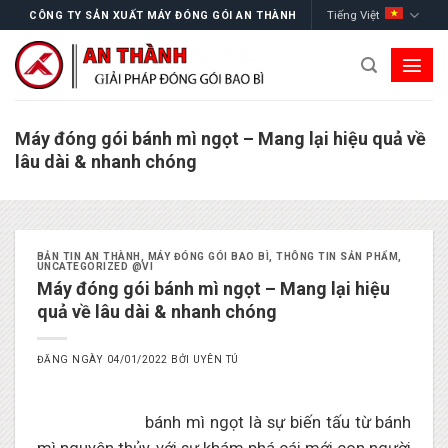
Skip
Tiếng Việt
CÔNG TY SẢN XUẤT MÁY ĐÓNG GÓI AN THÀNH
to
content
Máy đóng gói bánh mì ngọt – Mang lại hiệu quả về
lâu dài & nhanh chóng
BẢN TIN AN THÀNH
,
MÁY ĐÓNG GÓI BAO BÌ
,
THÔNG TIN SẢN PHẨM
,
UNCATEGORIZED @VI
Máy đóng gói bánh mì ngọt – Mang lại hiệu
quả về lâu dài & nhanh chóng
ĐĂNG NGÀY
04/01/2022
BỞI
UYÊN TÚ
Máy đóng gói
bánh mì ngọt là sự biến tấu từ bánh