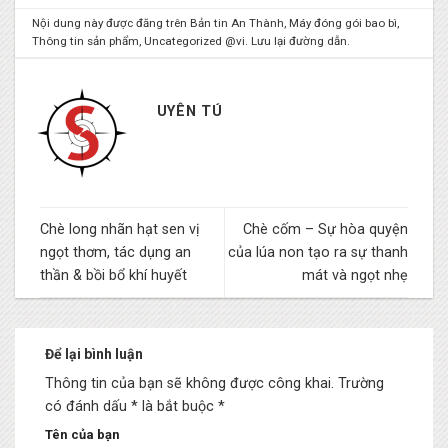
Nội dung này được đăng trên
Bản tin An Thành
,
Máy đóng gói bao bì
,
Thông tin sản phẩm
,
Uncategorized @vi
. Lưu lại
đường dẫn
.
UYÊN TÚ
Chè long nhãn hạt sen vị
Chè cốm – Sự hòa quyện
ngọt thơm, tác dụng an
của lúa non tạo ra sự thanh
thần & bồi bổ khí huyết
mát và ngọt nhẹ
Để lại bình luận
Thông tin của bạn sẽ không được công khai.
Trường
có đánh dấu * là bắt buộc
*
Tên của bạn