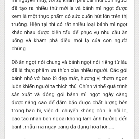
mì nguyên thủy, với sự khám phá cái mới con người
đã tạo ra nhiều thứ mới lạ và bánh mì ngọt được
xem là một thực phẩm có sức cuốn hút lớn trên thị
trường. Hiện tại thì có rất nhiều loại bánh mì ngọt
khác nhau được biến tấu để phục vụ nhu cầu ăn
uống và khám phá điều mới lạ của con người
chúng.
Đồ ăn ngọt nói chung và bánh ngọt nói riêng từ lâu
đã là thực phẩm ưa thích của nhiều người. Các gói
bánh nhỏ với bao bì đẹp mắt, hương vị thơm ngon
luôn khiến người ta thích thú. Chính vì thế quá trình
sản xuất và đóng gói bánh mì ngọt ngày càng
được nâng cao để đảm bảo được chất lượng bên
trong bao bì, việc di chuyển không còn là nỗi lo,
các tác nhân bên ngoài không làm ảnh hưởng đến
bánh, mẫu mã ngày càng đa dạng hóa hơn,….