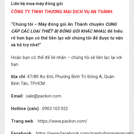
Liên hệ mua máy đóng gói
CÔNG TY TNHH THƯƠNG MẠI DỊCH VỤ AN THÀNH:
“Chúng tôi – Máy đóng gói An Thành chuyên
CUNG
CẤP CÁC LOẠI THIẾT BỊ ĐÓNG GÓI KHÁC NHAU
, để hiểu
rõ hơn bạn có thể liên lạc với chúng tôi để được tư vấn
và hỗ trợ nhé!”
Hoặc bạn có thể để lời nhắn – chúng tôi sẽ liên lạc lại với
bạn.
Địa chỉ
: 47/80 Ao Đôi, Phường Bình Trị Đông A, Quận
Bình Tân, TP.HCM
Email:
sale@packvn.com
Hotline (zalo)
: 0903.103.922
Trang web
:
https://www.packvn.com/
Facebook
:
https://www.facebook.com/maytudongnangsuatc