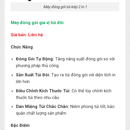
Máy đóng gói túi kép 2 in 1
Máy đóng gói gia vị túi đôi
Giá bán: Liên hệ
Chức Năng
Đóng Gói Tự Động:
Tăng năng suất đóng gói so với
phương pháp thủ công.
Sản Xuất Túi Đôi:
Tạo ra túi đóng gói với diện tích in
lớn hơn.
Điều Chỉnh Kích Thước Túi:
Có thể tùy chỉnh kích
thước túi theo nhu cầu.
Dán Miệng Túi Chắc Chắn:
Niêm phong túi tốt, bảo
quản chất lượng sản phẩm.
Đặc Điểm