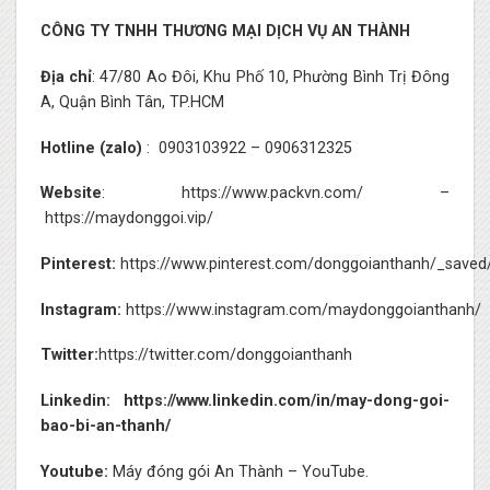
CÔNG TY TNHH THƯƠNG MẠI DỊCH VỤ AN THÀNH
Địa chỉ
: 47/80 Ao Đôi, Khu Phố 10, Phường Bình Trị Đông
A, Quận Bình Tân, TP.HCM
Hotline (zalo)
:
0903103922
–
0906312325
Website
:
https://www.packvn.com/
–
https://maydonggoi.vip/
Pinterest:
https://www.pinterest.com/donggoianthanh/_saved
Instagram:
https://www.instagram.com/maydonggoianthanh/
Twitter:
https://twitter.com/donggoianthanh
Linkedin:
https://www.linkedin.com/in/may-dong-goi-
bao-bi-an-thanh/
Youtube:
Máy đóng gói An Thành – YouTube.