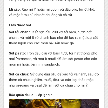
Mì xào:
Xào mì Ý hoặc mì udon với dầu oliu, tỏi, ớt khô,
và một ít rau củ như ớt chuông và cà rốt.
Làm Nước Sốt
Sốt tỏi chanh:
Kết hợp dầu oliu với tỏi băm, nước cốt
chanh, và một ít vỏ chanh bào nhỏ để tạo ra một loại sốt
thơm ngon cho các món hải sản hoặc gà.
Sốt pesto:
Trộn dầu oliu với basil tươi, tỏi, hạt thông, phô
mai Parmesan, và một ít muối để làm sốt pesto cho các
món mì hoặc bánh mì sandwich.
Sốt cà chua:
Sử dụng dầu oliu để xào tỏi và hành, sau đó
thêm cà chua nghiền, muối, tiêu, và các loại thảo mộc
như oregano và basil để làm sốt cà chua cho mì Ý.
Bảo quản dầu oliu ép lạnhư