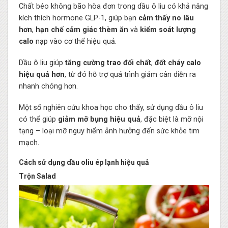
Chất béo không bão hòa đơn trong dầu ô liu có khả năng
kích thích hormone GLP-1, giúp bạn
cảm thấy no lâu
hơn
,
hạn chế cảm giác thèm ăn
và
kiểm soát lượng
calo
nạp vào cơ thể hiệu quả.
Dầu ô liu giúp
tăng cường trao đổi chất
,
đốt cháy calo
hiệu quả hơn
, từ đó hỗ trợ quá trình giảm cân diễn ra
nhanh chóng hơn.
Một số nghiên cứu khoa học cho thấy, sử dụng dầu ô liu
có thể giúp
giảm mỡ bụng hiệu quả
, đặc biệt là mỡ nội
tạng – loại mỡ nguy hiểm ảnh hưởng đến sức khỏe tim
mạch.
Cách sử dụng dầu oliu ép lạnh hiệu quả
Trộn Salad