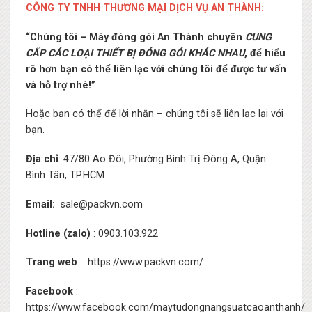
CÔNG TY TNHH THƯƠNG MẠI DỊCH VỤ AN THÀNH:
“Chúng tôi – Máy đóng gói An Thành chuyên
CUNG
CẤP CÁC LOẠI THIẾT BỊ ĐÓNG GÓI KHÁC NHAU
, để hiểu
rõ hơn bạn có thể liên lạc với chúng tôi để được tư vấn
và hỗ trợ nhé!”
Hoặc bạn có thể để lời nhắn – chúng tôi sẽ liên lạc lại với
bạn.
Địa chỉ
: 47/80 Ao Đôi, Phường Bình Trị Đông A, Quận
Bình Tân, TP.HCM
Email:
sale@packvn.com
Hotline (zalo)
: 0903.103.922
Trang web
:
https://www.packvn.com/
Facebook
:
https://www.facebook.com/maytudongnangsuatcaoanthanh/