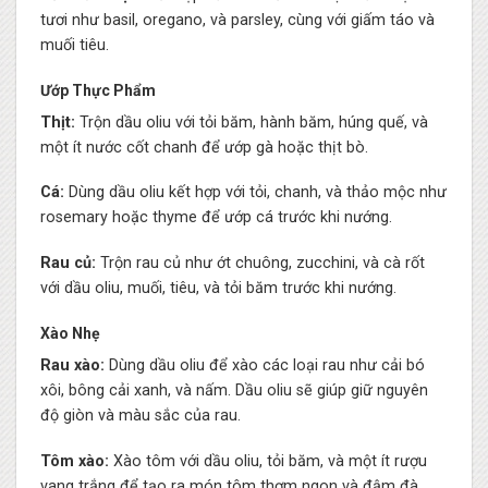
tươi như basil, oregano, và parsley, cùng với giấm táo và
muối tiêu.
Ướp Thực Phẩm
Thịt:
Trộn dầu oliu với tỏi băm, hành băm, húng quế, và
một ít nước cốt chanh để ướp gà hoặc thịt bò.
Cá:
Dùng dầu oliu kết hợp với tỏi, chanh, và thảo mộc như
rosemary hoặc thyme để ướp cá trước khi nướng.
Rau củ:
Trộn rau củ như ớt chuông, zucchini, và cà rốt
với dầu oliu, muối, tiêu, và tỏi băm trước khi nướng.
Xào Nhẹ
Rau xào:
Dùng dầu oliu để xào các loại rau như cải bó
xôi, bông cải xanh, và nấm. Dầu oliu sẽ giúp giữ nguyên
độ giòn và màu sắc của rau.
Tôm xào:
Xào tôm với dầu oliu, tỏi băm, và một ít rượu
vang trắng để tạo ra món tôm thơm ngon và đậm đà.