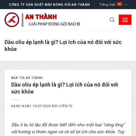
Skip
Tiếng Việt
CÔNG TY SẢN XUẤT MÁY ĐÓNG GÓI AN THÀNH
to
content
Dầu oliu ép lạnh là gì? Lợi ích của nó đối với sức
khỏe
BẢN TIN AN THÀNH
Dầu oliu ép lạnh là gì? Lợi ích của nó đối với
sức khỏe
ĐĂNG NGÀY
10/07/2024
BỞI
UYÊN TÚ
Dầu ô liu từ lâu đã được biết đến như một loại “vàng lỏng”
với hương vị thơm ngon và vô số lợi ích cho sức khỏe. Tuy