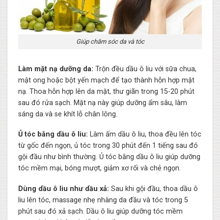
Giúp chăm sóc da và tóc
Làm mặt nạ dưỡng da:
Trộn đều dầu ô liu với sữa chua,
mật ong hoặc bột yến mạch để tạo thành hỗn hợp mặt
nạ. Thoa hỗn hợp lên da mặt, thư giãn trong 15-20 phút
sau đó rửa sạch. Mặt nạ này giúp dưỡng ẩm sâu, làm
sáng da và se khít lỗ chân lông.
Ủ tóc bằng dầu ô liu:
Làm ấm dầu ô liu, thoa đều lên tóc
từ gốc đến ngọn, ủ tóc trong 30 phút đến 1 tiếng sau đó
gội đầu như bình thường. Ủ tóc bằng dầu ô liu giúp dưỡng
tóc mềm mại, bóng mượt, giảm xơ rối và chẻ ngọn.
Dùng dầu ô liu như dầu xả:
Sau khi gội đầu, thoa dầu ô
liu lên tóc, massage nhẹ nhàng da đầu và tóc trong 5
phút sau đó xả sạch. Dầu ô liu giúp dưỡng tóc mềm