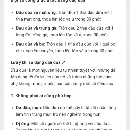
Một số công thức ủ tóc bằng dầu dừa:
Dầu dừa và mật ong:
Trộn đều 1 thìa dầu dừa với 1
thìa mật ong, thoa lên tóc và ủ trong 30 phút.
Dầu dừa và trứng gà:
Trộn đều 2 thìa dầu dừa với 1
lòng đỏ trứng gà, thoa lên tóc và ủ trong 30 phút.
Dầu dừa và bơ:
Trộn đều 1 thìa dầu dừa với 1 quả bơ
chín, nghiền nhuyễn, thoa lên tóc và ủ trong 30 phút.
Lưu ý khi sử dụng dầu dừa 📍
Dầu dừa là một nguyên liệu tự nhiên tuyệt vời, nhưng để
tận dụng tối đa lợi ích của nó và tránh những tác dụng
phụ không mong muốn, bạn cần lưu ý một số điều sau:
1. Không phải ai cũng phù hợp:
Da dầu, mụn:
Dầu dừa có thể gây bí tắc lỗ chân lông,
làm tình trạng mụn trở nên nghiêm trọng hơn.
Dị ứng:
Một số người có thể bị dị ứng với dầu dừa.