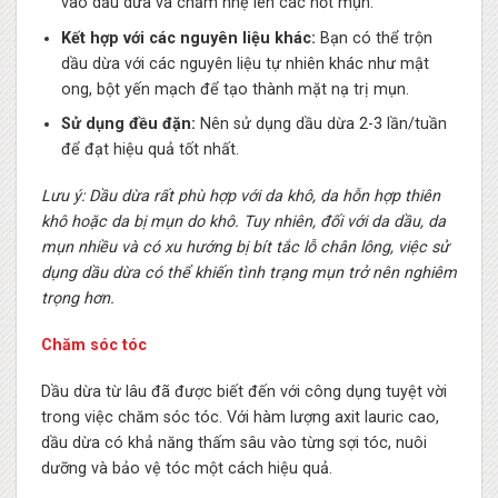
vào dầu dừa và chấm nhẹ lên các nốt mụn.
Kết hợp với các nguyên liệu khác:
Bạn có thể trộn
dầu dừa với các nguyên liệu tự nhiên khác như mật
ong, bột yến mạch để tạo thành mặt nạ trị mụn.
Sử dụng đều đặn:
Nên sử dụng dầu dừa 2-3 lần/tuần
để đạt hiệu quả tốt nhất.
Lưu ý: Dầu dừa rất phù hợp với da khô, da hỗn hợp thiên
khô hoặc da bị mụn do khô. Tuy nhiên, đối với da dầu, da
mụn nhiều và có xu hướng bị bít tắc lỗ chân lông, việc sử
dụng dầu dừa có thể khiến tình trạng mụn trở nên nghiêm
trọng hơn.
Chăm sóc tóc
Dầu dừa từ lâu đã được biết đến với công dụng tuyệt vời
trong việc chăm sóc tóc. Với hàm lượng axit lauric cao,
dầu dừa có khả năng thấm sâu vào từng sợi tóc, nuôi
dưỡng và bảo vệ tóc một cách hiệu quả.