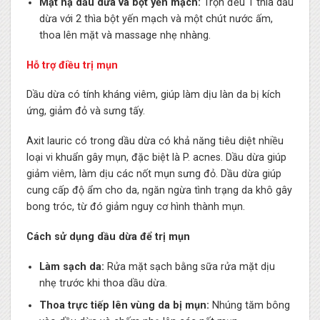
Mặt nạ dầu dừa và bột yến mạch:
Trộn đều 1 thìa dầu
dừa với 2 thìa bột yến mạch và một chút nước ấm,
thoa lên mặt và massage nhẹ nhàng.
Hỗ trợ điều trị mụn
Dầu dừa có tính kháng viêm, giúp làm dịu làn da bị kích
ứng, giảm đỏ và sưng tấy.
Axit lauric có trong dầu dừa có khả năng tiêu diệt nhiều
loại vi khuẩn gây mụn, đặc biệt là P. acnes. Dầu dừa giúp
giảm viêm, làm dịu các nốt mụn sưng đỏ. Dầu dừa giúp
cung cấp độ ẩm cho da, ngăn ngừa tình trạng da khô gây
bong tróc, từ đó giảm nguy cơ hình thành mụn.
Cách sử dụng dầu dừa để trị mụn
Làm sạch da:
Rửa mặt sạch bằng sữa rửa mặt dịu
nhẹ trước khi thoa dầu dừa.
Thoa trực tiếp lên vùng da bị mụn:
Nhúng tăm bông