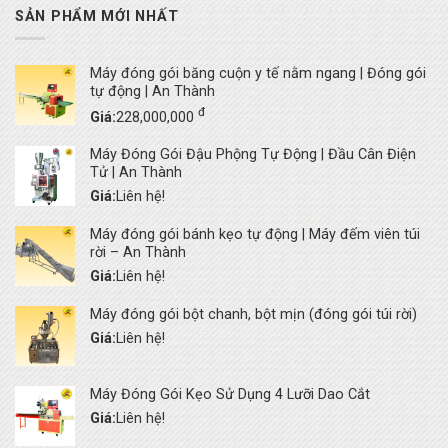
SẢN PHẨM MỚI NHẤT
Máy đóng gói băng cuộn y tế nằm ngang | Đóng gói
tự động | An Thành
đ
Giá:
228,000,000
Máy Đóng Gói Đậu Phộng Tự Động | Đầu Cân Điện
Tử | An Thành
Giá:
Liên hệ!
Máy đóng gói bánh kẹo tự động | Máy đếm viên túi
rời – An Thành
Giá:
Liên hệ!
Máy đóng gói bột chanh, bột mịn (đóng gói túi rời)
Giá:
Liên hệ!
Máy Đóng Gói Kẹo Sử Dụng 4 Lưỡi Dao Cắt
Giá:
Liên hệ!