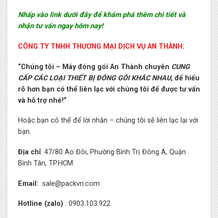
Nhấp vào link dưới đây để khám phá thêm chi tiết và
nhận tư vấn ngay hôm nay!
CÔNG TY TNHH THƯƠNG MẠI DỊCH VỤ AN THÀNH:
“Chúng tôi – Máy đóng gói An Thành chuyên
CUNG
CẤP CÁC LOẠI THIẾT BỊ ĐÓNG GÓI KHÁC NHAU
, để hiểu
rõ hơn bạn có thể liên lạc với chúng tôi để được tư vấn
và hỗ trợ nhé!”
Hoặc bạn có thể để lời nhắn – chúng tôi sẽ liên lạc lại với
bạn.
Địa chỉ
: 47/80 Ao Đôi, Phường Bình Trị Đông A, Quận
Bình Tân, TP.HCM
Email:
sale@packvn.com
Hotline (zalo)
: 0903.103.922