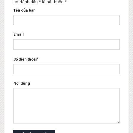
có đánh dấu * là bắt buộc
*
Tên của bạn
Email
*
Số điện thoại
Nội dung