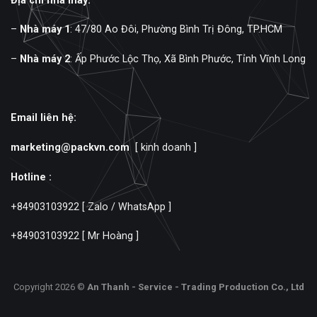
Địa chỉ nhà máy:
–
Nhà máy 1
: 47/80 Ao Đôi, Phường Bình Trị Đông, TP.HCM
–
Nhà máy 2
: Ấp Phước Lộc Thọ, Xã Bình Phước, Tỉnh Vĩnh Long
Email liên hệ:
marketing@packvn.com
[ kinh doanh ]
Hotline :
+84903103922
[ Zalo / WhatsApp ]
+84903103922
[ Mr Hoàng ]
Copyright 2026 ©
An Thanh - Service - Trading Production Co., Ltd