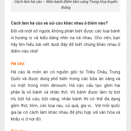
Cách làm há cảo – Món bánh điểm tâm sáng Trung Hoa truyền
thống
Cách làm há cảo và sủi cảo khác nhau ở điểm nào?
Đối với một số người, không phân biệt được các loại bánh
vì hương vị và kiểu dáng nhìn na ná nhau. Cho nên, bạn
hãy tìm hiểu bài viết dưới đây để biết chúng khác nhau ở
điểm nào nhé!
Há cảo:
Há cảo là món ăn có nguồn gốc từ Triều Châu, Trung
Quốc và được dùng phổ biến trong các bữa ăn sáng và
có mặt trong món dimsum. Há cảo cấu tạo gồm hai
phần là vỏ bánh và nhân thịt. Vỏ bánh được làm từ bột
mì, bột há cảo, bột năng, nhân bánh thì có thể đa dạng
gồm thịt, tôm, các loại rau, củ quả, gia vị… Với mỗi quốc
gia lại có cách làm khác nhau để phù hợp với văn hóa và
khẩu vị ở nơi đó.