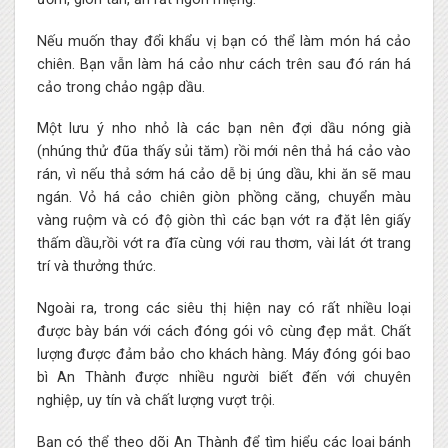
Nếu muốn thay đổi khẩu vị bạn có thể làm món há cảo
chiên. Bạn vẫn làm há cảo như cách trên sau đó rán há
cảo trong chảo ngập dầu.
Một lưu ý nho nhỏ là các bạn nên đợi dầu nóng già
(nhúng thử đũa thấy sủi tăm) rồi mới nên thả há cảo vào
rán, vì nếu thả sớm há cảo dễ bị úng dầu, khi ăn sẽ mau
ngán. Vỏ há cảo chiên giòn phồng căng, chuyển màu
vàng ruộm và có độ giòn thì các bạn vớt ra đặt lên giấy
thấm dầu,rồi vớt ra đĩa cùng với rau thơm, vài lát ớt trang
trí và thưởng thức.
Ngoài ra, trong các siêu thị hiện nay có rất nhiều loại
được bày bán với cách đóng gói vô cùng đẹp mắt. Chất
lượng được đảm bảo cho khách hàng.
Máy đóng gói bao
bì
An Thành được nhiều người biết đến với chuyên
nghiệp, uy tín và chất lượng vượt trội.
Bạn có thể theo dõi An Thành để tìm hiểu các loại bánh