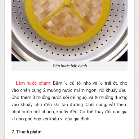
Đến bước hấp bánh
–
Làm nước chấm:
Băm ½ củ tỏi nhỏ và ½ trái ớt, cho
vào chén cùng 2 muỗng nước mắm ngon rồi khuấy đều.
Cho thêm 3 muỗng nước sôi để nguội và ½ muỗng đường
vào khuấy cho đến khi tan đường. Cuối cùng, vắt thêm
chút nước cốt chanh, khuấy đều. Có thể thay đổi các gia
vị cho phù hợp với khẩu vị của gia đình.
7. Thành phẩm: