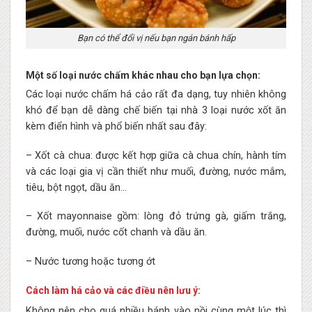
Bạn có thể đổi vị nếu bạn ngán bánh hấp
Một số loại nước chấm khác nhau cho bạn lựa chọn:
Các loại nước chấm há cảo rất đa dạng, tuy nhiên không
khó để bạn dễ dàng chế biến tại nhà 3 loại nước xốt ăn
kèm điển hình và phổ biến nhất sau đây:
– Xốt cà chua: được kết hợp giữa cà chua chín, hành tím
và các loại gia vị cần thiết như muối, đường, nước mắm,
tiêu, bột ngọt, dầu ăn…
– Xốt mayonnaise gồm: lòng đỏ trứng gà, giấm trắng,
đường, muối, nước cốt chanh và dầu ăn.
– Nước tương hoặc tương ớt
Cách làm há cảo và các điều nên lưu ý:
Không nên cho quá nhiều bánh vào nồi cùng một lúc thì