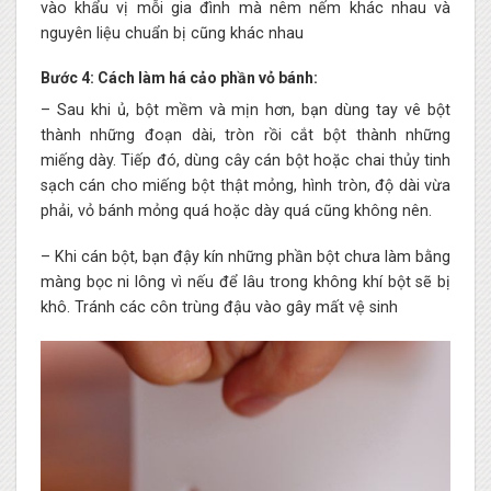
vào khẩu vị mỗi gia đình mà nêm nếm khác nhau và
nguyên liệu chuẩn bị cũng khác nhau
Bước 4: Cách làm há cảo phần vỏ bánh:
– Sau khi ủ, bột mềm và mịn hơn, bạn dùng tay vê bột
thành những đoạn dài, tròn rồi cắt bột thành những
miếng dày. Tiếp đó, dùng cây cán bột hoặc chai thủy tinh
sạch cán cho miếng bột thật mỏng, hình tròn, độ dài vừa
phải, vỏ bánh mỏng quá hoặc dày quá cũng không nên.
– Khi cán bột, bạn đậy kín những phần bột chưa làm bằng
màng bọc ni lông vì nếu để lâu trong không khí bột sẽ bị
khô. Tránh các côn trùng đậu vào gây mất vệ sinh