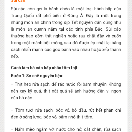
Sủi cảo:
Sủi cảo còn gọi là bánh chẻo là một loại bánh hấp của
Trung Quốc rất phổ biến ở Đông Á. Đây là một trong
những món ăn chính trong dịp Tết nguyên đán cũng như
là món ăn quanh năm tại các tỉnh phía Bắc. Sủi cảo
thường bao gồm thịt nghiền hoặc rau chất đầy và cuốn
trong một mảnh bột mỏng, sau đó được ép chặt lại bằng
cách nhấn mạnh các góc bánh vào nhau hoặc xếp thành
nếp.
Cách làm há cảo hấp nhân tôm thịt:
Bước 1: Sơ chế nguyên liệu:
– Thịt heo rửa sạch, để ráo nước rồi băm nhuyễn. Không
nên xay kỹ quá, thịt nát quá sẽ ảnh hưởng đến vị ngon
của há cảo.
– Tôm tươi rửa sạch, bóc vỏ, bỏ đầu, rút hết phần chỉ
đen ở sống lưng, bóc vỏ, băm nhỏ thịt tôm.
– Nấm mèo ngâm với nước cho nở, cắt chân, rửa sạch