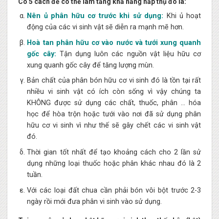
Có 5 cách để có thể làm tăng khả năng hấp thụ đó là:
Nên ủ phân hữu cơ trước khi sử dụng:
Khi ủ hoạt
động của các vi sinh vật sẽ diễn ra mạnh mẽ hơn.
Hoà tan phân hữu cơ vào nước và tưới xung quanh
gốc cây:
Tận dụng luôn các nguồn vật liệu hữu cơ
xung quanh gốc cây để tăng lượng mùn.
Bản chất của phân bón hữu cơ vi sinh đó là tồn tại rất
nhiều vi sinh vật có ích còn sống vì vậy chúng ta
KHÔNG được sử dụng các chất, thuốc, phân … hóa
học để hòa trộn hoặc tưới vào nơi đã sử dụng phân
hữu cơ vi sinh vì như thế sẽ gây chết các vi sinh vật
đó.
Thời gian tốt nhất để tạo khoảng cách cho 2 lần sử
dụng những loại thuốc hoặc phân khác nhau đó là 2
tuần.
Với các loại đất chua cần phải bón vôi bột trước 2-3
ngày rồi mới đưa phân vi sinh vào sử dụng.