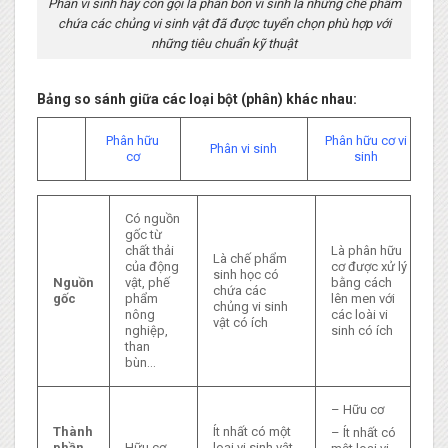
Phân vi sinh hay còn gọi là phân bón vi sinh là những chế phẩm
chứa các chủng vi sinh vật đã được tuyển chọn phù hợp với
những tiêu chuẩn kỹ thuật
Bảng so sánh giữa các loại bột (phân) khác nhau:
Phân hữu
Phân hữu cơ vi
Phân vi sinh
cơ
sinh
Có nguồn
gốc từ
chất thải
Là phân hữu
Là chế phẩm
của động
cơ được xử lý
sinh học có
Nguồn
vật, phế
bằng cách
chứa các
gốc
phẩm
lên men với
chủng vi sinh
nông
các loài vi
vật có ích
nghiệp,
sinh có ích
than
bùn…
– Hữu cơ
Thành
Ít nhất có một
– Ít nhất có
phần
Hữu cơ
loại vi sinh vật