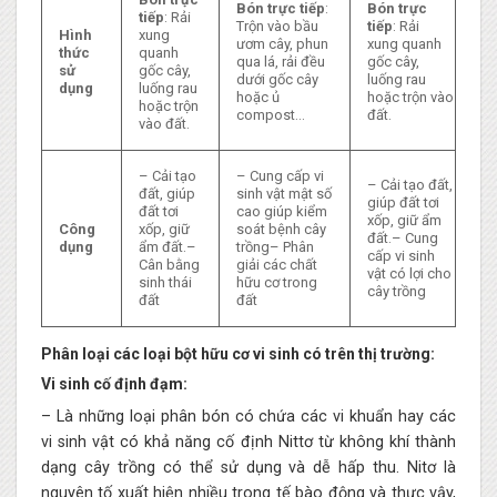
Bón trực tiếp
:
Bón trực
tiếp
: Rải
Trộn vào bầu
tiếp
: Rải
Hình
xung
ươm cây, phun
xung quanh
thức
quanh
qua lá, rải đều
gốc cây,
sử
gốc cây,
dưới gốc cây
luống rau
dụng
luống rau
hoặc ủ
hoặc trộn vào
hoặc trộn
compost…
đất.
vào đất.
– Cải tạo
– Cung cấp vi
– Cải tạo đất,
đất, giúp
sinh vật mật số
giúp đất tơi
đất tơi
cao giúp kiểm
xốp, giữ ẩm
Công
xốp, giữ
soát bệnh cây
đất.– Cung
dụng
ẩm đất.–
trồng– Phân
cấp vi sinh
Cân bằng
giải các chất
vật có lợi cho
sinh thái
hữu cơ trong
cây trồng
đất
đất
Phân loại các loại bột hữu cơ vi sinh có trên thị trường:
Vi sinh cố định đạm:
– Là những loại phân bón có chứa các vi khuẩn hay các
vi sinh vật có khả năng cố định Nittơ từ không khí thành
dạng cây trồng có thể sử dụng và dễ hấp thu. Nitơ là
nguyên tố xuất hiện nhiều trong tế bào động và thực vậy,