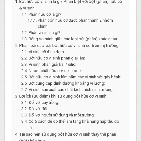
Bột hữu cơ vi sinh là gì? Phân biệt với bột (phân) hữu cơ
& vi sinh:
Phân hữu cơ là gì?
Phân bón hữu cơ được phân thành 2 nhóm
chính:
Phân vi sinh là gì?
Bảng so sánh giữa các loại bột (phân) khác nhau:
Phân loại các loại bột hữu cơ vi sinh có trên thị trường:
Vi sinh cố định đạm:
Bột hữu cơ vi sinh phân giải lân:
Vi sinh phân giải kali/ silic:
Nhóm chất hữu cơ/ cellulose:
Bột hữu cơ vi sinh kìm hãm các vi sinh vật gây bệnh:
Bột cung cấp dinh dưỡng khoáng vi lượng:
Vi sinh sản xuất các chất kích thích sinh trưởng:
Lợi ích (ưu điểm) khi sử dụng bột hữu cơ vi sinh:
Đối với cây trồng:
Đối với đất:
Đối với người sử dụng và môi trường:
Có 5 cách để có thể làm tăng khả năng hấp thụ đó
là:
Tại sao nên sử dụng bột hữu cơ vi sinh thay thế phân
(bột) hóa học: