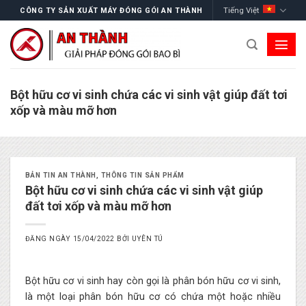
Skip
Tiếng Việt
CÔNG TY SẢN XUẤT MÁY ĐÓNG GÓI AN THÀNH
to
content
Bột hữu cơ vi sinh chứa các vi sinh vật giúp đất tơi
xốp và màu mỡ hơn
BẢN TIN AN THÀNH
,
THÔNG TIN SẢN PHẨM
Bột hữu cơ vi sinh chứa các vi sinh vật giúp
đất tơi xốp và màu mỡ hơn
ĐĂNG NGÀY
15/04/2022
BỞI
UYÊN TÚ
Bột hữu cơ vi sinh hay còn gọi là phân bón hữu cơ vi sinh,
là một loại phân bón hữu cơ có chứa một hoặc nhiều