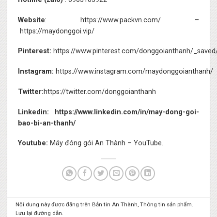
Website
:
https://www.packvn.com/
–
https://maydonggoi.vip/
Pinterest:
https://www.pinterest.com/donggoianthanh/_saved
Instagram:
https://www.instagram.com/maydonggoianthanh/
Twitter:
https://twitter.com/donggoianthanh
Linkedin:
https://www.linkedin.com/in/may-dong-goi-
bao-bi-an-thanh/
Youtube:
Máy đóng gói An Thành – YouTube.
Nội dung này được đăng trên
Bản tin An Thành
,
Thông tin sản phẩm
.
Lưu lại
đường dẫn
.