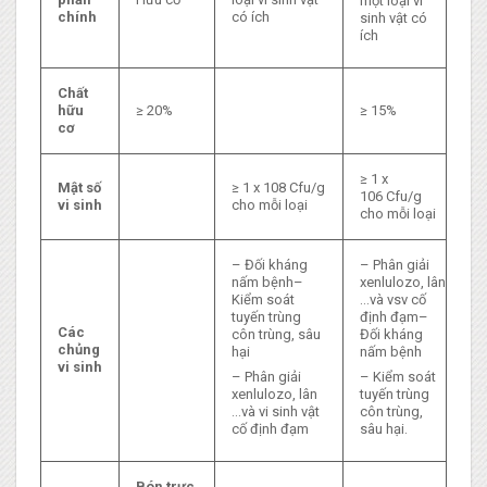
một loại vi
chính
có ích
sinh vật có
ích
Chất
hữu
≥ 20%
≥ 15%
cơ
≥ 1 x
Mật số
≥ 1 x 108 Cfu/g
106 Cfu/g
vi sinh
cho mỗi loại
cho mỗi loại
– Đối kháng
– Phân giải
nấm bệnh–
xenlulozo, lân
Kiểm soát
…và vsv cố
tuyến trùng
định đạm–
Các
côn trùng, sâu
Đối kháng
chủng
hại
nấm bệnh
vi sinh
– Phân giải
– Kiểm soát
xenlulozo, lân
tuyến trùng
…và vi sinh vật
côn trùng,
cố định đạm
sâu hại.
Bón trực