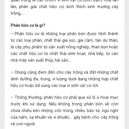
quan trọng là các nhóm vi sinh vật cố định đạm, hoà tan
lân, phân giải chất hữu cơ, kích thích sinh trưởng cây
trồng,….
Phân hữu cơ là gì?
– Phân hữu cơ là những loại phân bón được hình thành
từ các loại phân, chất thải gia súc, gia cầm, tàn dư thân,
lá cây, phụ phẩm từ sản xuất nông nghiệp, than bùn hoặc
các chất hữu cơ từ chất thải sinh hoạt, nhà bếp, từ các
nhà máy sản xuất thủy, hải sản,…
– Chúng cũng đem đến cho cây trồng và đất những chất
dinh dưỡng đa, trung, vi lượng dưới dạng những hợp chất
hữu cơ hoặc bổ sung các loại vi sinh vật có ích.
– Thông thường, phân hữu cơ phải qua xử lý ủ hoai mục
trước khi sử dụng. Nếu không trong phân bón sẽ còn
chứa nhiều kén nhộng côn trùng, nhiều bảo tử, ngủ nghỉ
của nấm, xạ khuẩn và vi khuẩn,… gây bệnh cho cây trồng
và con người.