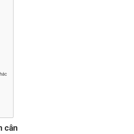
khác
m cân