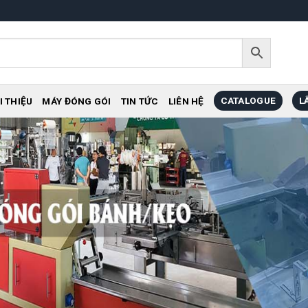
CATALOGUE
L
I THIỆU
MÁY ĐÓNG GÓI
TIN TỨC
LIÊN HỆ