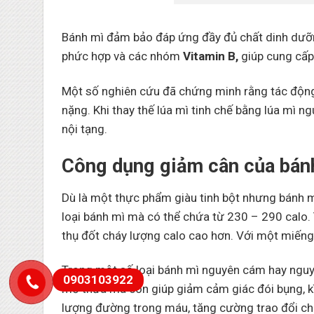
Bánh mì đảm bảo đáp ứng đầy đủ chất dinh dưỡn
phức hợp và các nhóm
Vitamin B,
giúp cung cấp 
Một số nghiên cứu đã chứng minh rằng tác động 
nặng. Khi thay thế lúa mì tinh chế bằng lúa mì 
nội tạng.
Công dụng giảm cân của bán
Dù là một thực phẩm giàu tinh bột nhưng bánh m
loại bánh mì mà có thể chứa từ 230 – 290 calo.
thụ đốt cháy lượng calo cao hơn. Với một miếng
Trong một số loại bánh mì nguyên cám hay nguy
0903103922
mỡ thừa mà còn giúp giảm cảm giác đói bụng, k
lượng đường trong máu, tăng cường trao đổi chấ