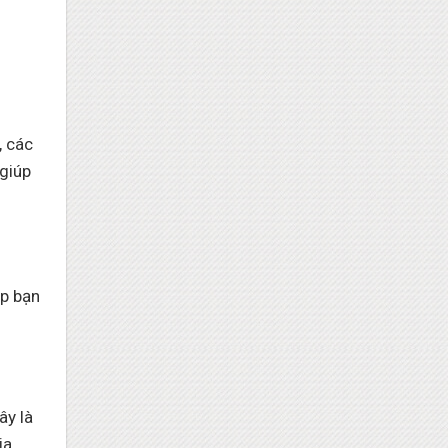
, các
 giúp
úp bạn
ây là
ia