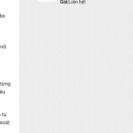
Giá:
Liên hệ!
rbs
 mỡ
 từng
iêu
 tụ
 soát