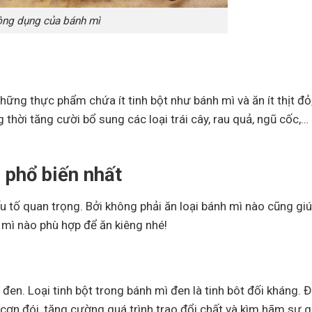
ng dụng của bánh mì
hững thực phẩm chứa ít tinh bột như bánh mì và ăn ít thịt đỏ
hời tăng cười bổ sung các loại trái cây, rau quả, ngũ cốc,…
 phổ biến nhất
u tố quan trọng. Bởi không phải ăn loại bánh mì nào cũng gi
 mì nào phù hợp để ăn kiêng nhé!
en. Loại tinh bột trong bánh mì đen là tinh bôt đối kháng. Đ
 cơn đói, tăng cường quá trình trao đổi chất và kìm hãm sự g