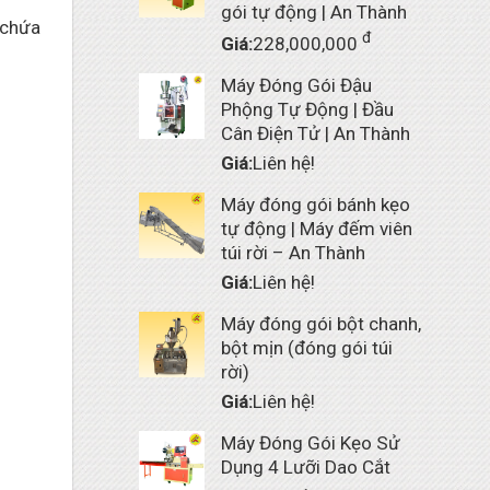
gói tự động | An Thành
 chứa
đ
Giá:
228,000,000
Máy Đóng Gói Đậu
Phộng Tự Động | Đầu
Cân Điện Tử | An Thành
Giá:
Liên hệ!
Máy đóng gói bánh kẹo
tự động | Máy đếm viên
túi rời – An Thành
Giá:
Liên hệ!
Máy đóng gói bột chanh,
bột mịn (đóng gói túi
rời)
Giá:
Liên hệ!
Máy Đóng Gói Kẹo Sử
Dụng 4 Lưỡi Dao Cắt