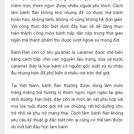
mềm mịn, thơm ngon được nhiều người yêu thích. Cách
làm bánh flan không khó nhưng để có được mẻ bánh
hoàn hảo, không tanh, không rỗ cũng không hề đơn giản.
Với công thức đặc biệt dưới đây, bạn sẽ dễ dàng thực
hiện thành công món bánh hấp dẫn này trong thời gian
ngắn mà thành phẩm thu được vượt ngoài sự mong đợi.
Bánh Flan còn có tên gọi khác là caramel, được chế biến
bằng cách hấp chín các nguyên liệu trứng, sữa và nước
caramel. Đây là loại bánh có nguồn gốc xuất xứ từ châu
Âu nhưng hiện đã phổ biến ở nhiều nơi trên thế giới.
Tại Việt Nam, bánh flan thường được dùng làm món
tráng miệng bởi hương vị thơm ngon, ngọt ngào lại giàu
dinh dưỡng. Đặc biệt, đây còn là món ăn vặt phù hợp với
mọi lứa tuổi, được giới trẻ ưa chuộng, rất bổ dưỡng cho
trẻ nhỏ và phụ nữ mang thai. Cách làm bánh flan không
yêu cầu kỹ thuật gì đặc biệt nên ai cũng có thể làm được
dù mới bắt đầu học làm bánh.