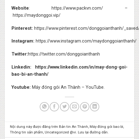
Website
:
https://www.packvn.com/
–
https://maydonggoi.vip/
Pinterest:
https://www.pinterest.com/donggoianthanh/_saved
Instagram:
https://www.instagram.com/maydonggoianthanh/
Twitter:
https://twitter.com/donggoianthanh
Linkedin:
https://www.linkedin.com/in/may-dong-goi-
bao-bi-an-thanh/
Youtube:
Máy đóng gói An Thành – YouTube.
Nội dung này được đăng trên
Bản tin An Thành
,
Máy đóng gói bao bì
,
Thông tin sản phẩm
,
Uncategorized @vi
. Lưu lại
đường dẫn
.