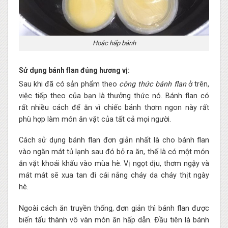
Hoặc hấp bánh
Sử dụng bánh flan đúng hương vị:
Sau khi đã có sản phẩm theo
công thức bánh flan
ở trên,
việc tiếp theo của bạn là thưởng thức nó. Bánh flan có
rất nhiều cách để ăn vì chiếc bánh thơm ngon này rất
phù hợp làm món ăn vặt của tất cả mọi người.
Cách sử dụng bánh flan đơn giản nhất là cho bánh flan
vào ngăn mát tủ lạnh sau đó bỏ ra ăn, thế là có một món
ăn vặt khoái khẩu vào mùa hè. Vị ngọt dịu, thơm ngậy và
mát mát sẽ xua tan đi cái nắng cháy da cháy thịt ngày
hè.
Ngoài cách ăn truyền thống, đơn giản thì bánh flan được
biến tấu thành vô vàn món ăn hấp dẫn. Đầu tiên là bánh