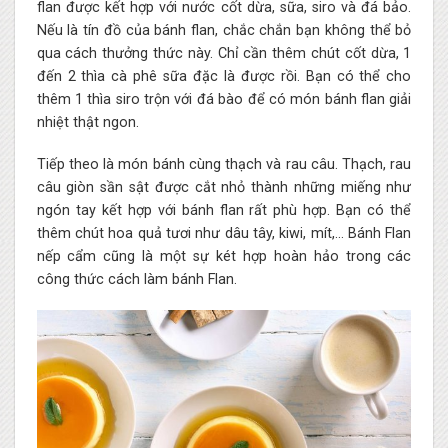
flan được kết hợp với nước cốt dừa, sữa, siro và đá bảo.
Nếu là tín đồ của bánh flan, chắc chắn bạn không thể bỏ
qua cách thưởng thức này. Chỉ cần thêm chút cốt dừa, 1
đến 2 thìa cà phê sữa đặc là được rồi. Bạn có thể cho
thêm 1 thìa siro trộn với đá bào để có món bánh flan giải
nhiệt thật ngon.
Tiếp theo là món bánh cùng thạch và rau câu. Thạch, rau
câu giòn sần sật được cắt nhỏ thành những miếng như
ngón tay kết hợp với bánh flan rất phù hợp. Bạn có thể
thêm chút hoa quả tươi như dâu tây, kiwi, mít,… Bánh Flan
nếp cẩm cũng là một sự két hợp hoàn hảo trong các
công thức cách làm bánh Flan.