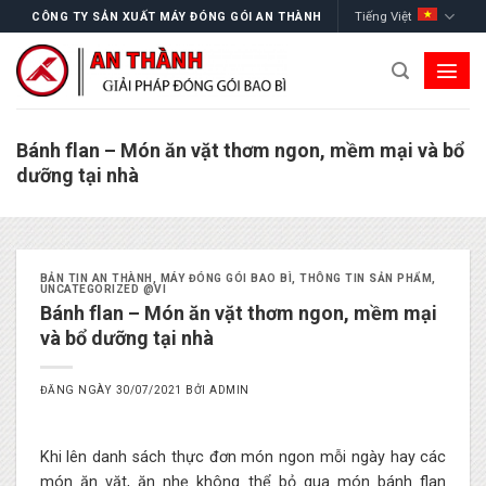
Skip
Tiếng Việt
CÔNG TY SẢN XUẤT MÁY ĐÓNG GÓI AN THÀNH
to
content
Bánh flan – Món ăn vặt thơm ngon, mềm mại và bổ
dưỡng tại nhà
BẢN TIN AN THÀNH
,
MÁY ĐÓNG GÓI BAO BÌ
,
THÔNG TIN SẢN PHẨM
,
UNCATEGORIZED @VI
Bánh flan – Món ăn vặt thơm ngon, mềm mại
và bổ dưỡng tại nhà
ĐĂNG NGÀY
30/07/2021
BỞI
ADMIN
Khi lên danh sách thực đơn món ngon mỗi ngày hay các
món ăn vặt, ăn nhẹ không thể bỏ qua món bánh flan