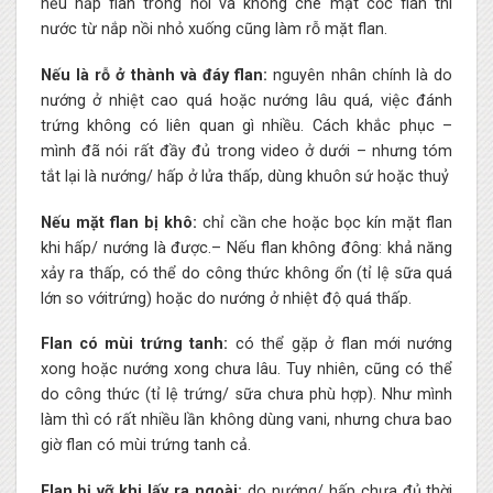
nếu hấp flan trong nồi và không che mặt cốc flan thì
nước từ nắp nồi nhỏ xuống cũng làm rỗ mặt flan.
Nếu là rỗ ở thành và đáy flan:
nguyên nhân chính là do
nướng ở nhiệt cao quá hoặc nướng lâu quá, việc đánh
trứng không có liên quan gì nhiều. Cách khắc phục –
mình đã nói rất đầy đủ trong video ở dưới – nhưng tóm
tắt lại là nướng/ hấp ở lửa thấp, dùng khuôn sứ hoặc thuỷ
Nếu mặt flan bị khô:
chỉ cần che hoặc bọc kín mặt flan
khi hấp/ nướng là được.– Nếu flan không đông: khả năng
xảy ra thấp, có thể do công thức không ổn (tỉ lệ sữa quá
lớn so vớitrứng) hoặc do nướng ở nhiệt độ quá thấp.
Flan có mùi trứng tanh:
có thể gặp ở flan mới nướng
xong hoặc nướng xong chưa lâu. Tuy nhiên, cũng có thể
do công thức (tỉ lệ trứng/ sữa chưa phù hợp). Như mình
làm thì có rất nhiều lần không dùng vani, nhưng chưa bao
giờ flan có mùi trứng tanh cả.
Flan bị vỡ khi lấy ra ngoài:
do nướng/ hấp chưa đủ thời