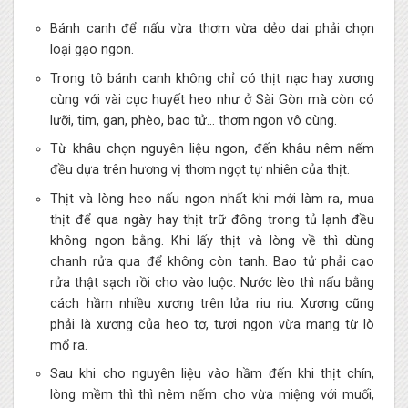
Bánh canh để nấu vừa thơm vừa dẻo dai phải chọn
loại gạo ngon.
Trong tô bánh canh không chỉ có thịt nạc hay xương
cùng với vài cục huyết heo như ở Sài Gòn mà còn có
lưỡi, tim, gan, phèo, bao tử… thơm ngon vô cùng.
Từ khâu chọn nguyên liệu ngon, đến khâu nêm nếm
đều dựa trên hương vị thơm ngọt tự nhiên của thịt.
Thịt và lòng heo nấu ngon nhất khi mới làm ra, mua
thịt để qua ngày hay thịt trữ đông trong tủ lạnh đều
không ngon bằng. Khi lấy thịt và lòng về thì dùng
chanh rửa qua để không còn tanh. Bao tử phải cạo
rửa thật sạch rồi cho vào luộc. Nước lèo thì nấu bằng
cách hầm nhiều xương trên lửa riu riu. Xương cũng
phải là xương của heo tơ, tươi ngon vừa mang từ lò
mổ ra.
Sau khi cho nguyên liệu vào hầm đến khi thịt chín,
lòng mềm thì thì nêm nếm cho vừa miệng với muối,