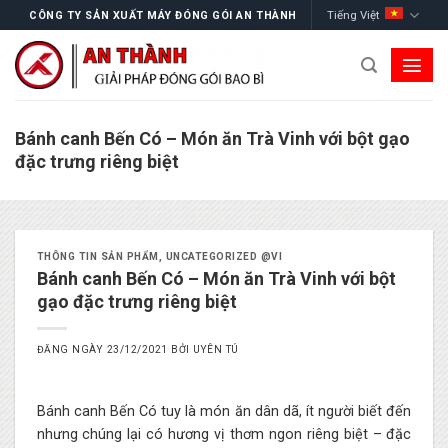
Skip
Tiếng Việt
CÔNG TY SẢN XUẤT MÁY ĐÓNG GÓI AN THÀNH
to
content
Bánh canh Bến Có – Món ăn Trà Vinh với bột gạo
đặc trưng riêng biệt
THÔNG TIN SẢN PHẨM
,
UNCATEGORIZED @VI
Bánh canh Bến Có – Món ăn Trà Vinh với bột
gạo đặc trưng riêng biệt
ĐĂNG NGÀY
23/12/2021
BỞI
UYÊN TÚ
Bánh canh Bến Có tuy là món ăn dân dã, ít người biết đến
nhưng chúng lại có hương vị thơm ngon riêng biệt – đặc