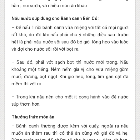
hầm, nui sườn, và nhiều món ăn khác.
Nấu nước súp dùng cho Bánh canh Bến Có:
– Để nấu 1 nồi bánh canh vừa miệng với tất cả mọi người
rất khó, do đó khi nấu phải chú ý những điều sau: trước
hết là phải nấu nước sôi sau đó bỏ giò, lòng heo vào luộc
và đợi cho nước sôi rồi vớt bọt ra.
– Sau đó, phải vớt sạch bọt thì nước mới trong. Nấu
khoảng một tiếng. Nêm nếm gia vị cho vừa miệng gồm
muối, đường, bột ngọt. Khi giò heo, lòng, tim gan cật đã
mềm thì vớt ra.
– Trong khi nấu nên cho một ít cọng hành vào để nước
súp thơm hơn.
Thưởng thức món ăn:
– Bánh canh thường được kèm với quẩy, ngoài ra nếu
muốn ăn thêm rau thì có thể ăn cùng với giá đỗ và hẹ.