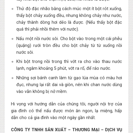
Thử độ đặc nhão bằng cách múc một ít bột rót xuống,
thấy bột chảy xuống đều, nhưng không chảy như nước,
chảy thành dòng hơi dẻo là được. (Nếu thấy bột đặc
quá thì phải nhồi thêm với nước).
Nấu một nồi nước sôi. Cho bột vào trong một cái phễu
(quặng) rưới tròn đều cho bột chảy từ từ xuống nồi
nước sôi.
Khi bột trong nồi trong thì vớt ra cho vào thau nước
lạnh, ngâm khoảng 5 phút, vớt ra rổ, để ráo nước.
Những sợi bánh canh làm từ gạo lúa mùa có màu hơi
đục, nhưng lại rất dai và giòn, nên khi chan nước dùng
vào vẫn không bị nở mềm.
Hi vọng với hướng dẫn của chúng tôi, người nội trợ của
gia đình có thể nấu được món ăn ngon, lạ miệng, hấp
dẫn cho cả gia đình vào một ngày gần nhất.
CÔNG TY TNHH SẢN XUẤT – THƯƠNG MẠI – DỊCH VỤ