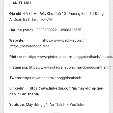
– AN THÀNH
Địa chỉ
: 47/80 Ao Đôi, Khu Phố 10, Phường Bình Trị Đông
A, Quận Bình Tân, TP.HCM
Hotline (zalo)
: 0903103922 – 0906312325
Website
:
https://www.packvn.com/
–
https://maydonggoi.vip/
Pinterest:
https://www.pinterest.com/donggoianthanh/_saved
Instagram:
https://www.instagram.com/maydonggoianthanh/
Twitter:
https://twitter.com/donggoianthanh
Linkedin:
https://www.linkedin.com/in/may-dong-goi-
bao-bi-an-thanh/
Youtube:
Máy đóng gói An Thành – YouTube.