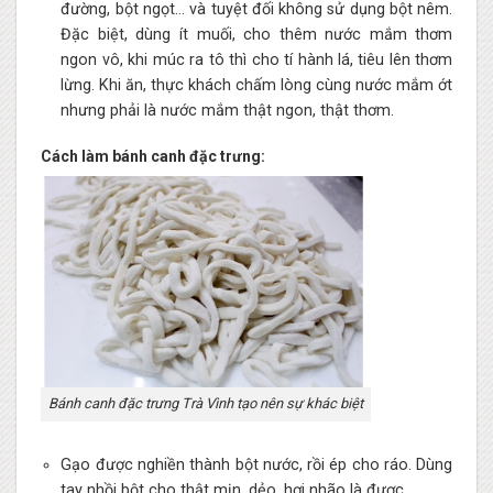
đường, bột ngọt… và tuyệt đối không sử dụng bột nêm.
Đặc biệt, dùng ít muối, cho thêm nước mắm thơm
ngon vô, khi múc ra tô thì cho tí hành lá, tiêu lên thơm
lừng. Khi ăn, thực khách chấm lòng cùng nước mắm ớt
nhưng phải là nước mắm thật ngon, thật thơm.
Cách làm bánh canh đặc trưng:
Bánh canh đặc trưng Trà Vình tạo nên sự khác biệt
Gạo được nghiền thành bột nước, rồi ép cho ráo. Dùng
tay nhồi bột cho thật mịn, dẻo, hơi nhão là được.