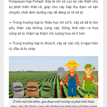
Potassium hay Potash. Đây là chỉ số cực kỳ cần thiết cho
sự phát triển thân rễ, giúp cho cây hấp thụ đạm và vận
chuyển chất dinh dưỡng cây dễ dàng từ rễ tới lá.
⇒ Trong trường hợp bị thiếu hụt chỉ số K, cây sẽ dễ bị ốm
yếu, thân cây không cứng cáp. Đồng thời việc ra hoa
cũng sẽ bị chậm lại thậm chí, lượng hoa sẽ ít hơn.
⇒ Trong trường hợp bị thừa K, cây sẽ cằn cỗi, ở ngọn héo
rũ, đầu lá bị cháy.
Ở mỗi một thời điểm, giai đoạn sinh trưởng và phát triển khác
nhau, lan cần được cung cấp những loại phân bón với hàm lượng