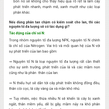
bón nó sẽ không cho thấy hiệu quả rõ rệt là làm cây
phát triển nhanh, mạnh mẽ, xanh mướt như các loại
phân khác.
Nếu dùng phân tan chậm có kiểm soát cho lan, thì các
nguyên tố đa lượng sẽ có tác dụng gì?
Tác động của chỉ số N:
Trong nhóm nguyên tố đa lượng NPK, nguyên tố N chính
là chỉ số của Nitrogen. Vai trò và mối quan hệ của N với
sự phát triển của lan bao gồm:
⇒ Nguyên tố N là loại nguyên tố đa lượng rất cần thiết
cho sự sinh trưởng, phát triển của lá và các mầm non
cũng như là phân thân của lan.
⇒ N thiếu hụt sẽ dẫn tới cây phát triển không đồng đều,
thân còi cọc, lá cây vàng úa và mần khó nhú.
⇒ Tuy nhiên, việc thừa nhiều N sẽ khiến lá cây bị xanh
ngắt, thân mềm yếu, dễ bị gãy, mầm nảy ra khó phân