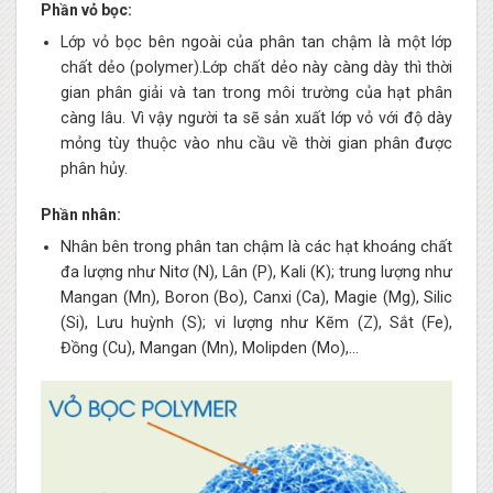
Phần vỏ bọc:
Lớp vỏ bọc bên ngoài của phân tan chậm là một lớp
chất dẻo (polymer).Lớp chất dẻo này càng dày thì thời
gian phân giải và tan trong môi trường của hạt phân
càng lâu. Vì vậy người ta sẽ sản xuất lớp vỏ với độ dày
mỏng tùy thuộc vào nhu cầu về thời gian phân được
phân hủy.
Phần nhân:
Nhân bên trong phân tan chậm là các hạt khoáng chất
đa lượng như Nitơ (N), Lân (P), Kali (K); trung lượng như
Mangan (Mn), Boron (Bo), Canxi (Ca), Magie (Mg), Silic
(Si), Lưu huỳnh (S); vi lượng như Kẽm (Z), Sắt (Fe),
Đồng (Cu), Mangan (Mn), Molipden (Mo),…