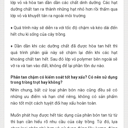
lớp vỏ và hòa tan dần dần các chất dinh dưỡng. Các hạt
dưỡng chất tan ra thành những hạt nhỏ hơn rồi thấm qua
lớp vỏ và khuyết tán ra ngoài môi trường.
♦ Quá trình này sẽ diễn ra với tốc độ chậm và kéo dài đến
hết chu kì sống của cây trồng.
♦ Dần dần khi các dưỡng chất đã được hòa tan hết thì
quá trình phân giải này sẽ chậm lại đến khi các hạt
khoáng chất tan hết. Sau đó lớp vỏ polymer bên ngoài sẽ
vỡ ra và tan vào đất, không để lại phần tồn dư nào.
Phân tan chậm có kiểm soát tốt hay xấu? Có nên sử dụng
trong trồng trọt hay không?
Nhìn chung, bất cứ loại phân bón nào cũng đều sẽ có
những ưu điểm và hạn chế riêng, không có sản phẩm
nào tốt một cách tuyệt đối hay xấu hoàn toàn.
Muốn phát huy được hết tác dụng của phân bón tan từ từ
thì bạn cần hiểu rõ nhu cầu của cây trồng. Từ đó, lựa