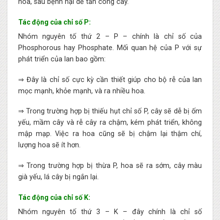
hóa, sâu bệnh hại dễ tấn công cây.
Tác động của chỉ số P:
Nhóm nguyên tố thứ 2 – P – chính là chỉ số của
Phosphorous hay Phosphate. Mối quan hệ của P với sự
phát triển của lan bao gồm:
⇒ Đây là chỉ số cực kỳ cần thiết giúp cho bộ rễ của lan
mọc mạnh, khỏe mạnh, và ra nhiều hoa.
⇒ Trong trường hợp bị thiếu hụt chỉ số P, cây sẽ dễ bị ốm
yếu, mầm cây và rễ cây ra chậm, kém phát triển, không
mập mạp. Việc ra hoa cũng sẽ bị chậm lại thậm chí,
lượng hoa sẽ ít hơn.
⇒ Trong trường hợp bị thừa P, hoa sẽ ra sớm, cây màu
già yếu, lá cây bị ngắn lại.
Tác động của chỉ số K:
Nhóm nguyên tố thứ 3 – K – đây chính là chỉ số