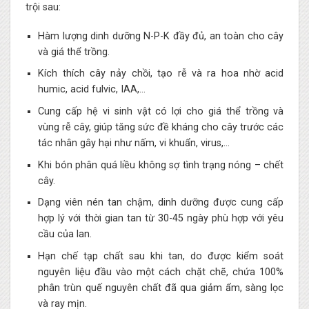
trội sau:
Hàm lượng dinh dưỡng N-P-K đầy đủ, an toàn cho cây
và giá thể trồng.
Kích thích cây nảy chồi, tạo rễ và ra hoa nhờ acid
humic, acid fulvic, IAA,…
Cung cấp hệ vi sinh vật có lợi cho giá thể trồng và
vùng rễ cây, giúp tăng sức đề kháng cho cây trước các
tác nhân gây hại như nấm, vi khuẩn, virus,…
Khi bón phân quá liều không sợ tình trạng nóng – chết
cây.
Dạng viên nén tan chậm, dinh dưỡng được cung cấp
hợp lý với thời gian tan từ 30-45 ngày phù hợp với yêu
cầu của lan.
Hạn chế tạp chất sau khi tan, do được kiểm soát
nguyên liệu đầu vào một cách chặt chẽ, chứa 100%
phân trùn quế nguyên chất đã qua giảm ẩm, sàng lọc
và ray mịn.