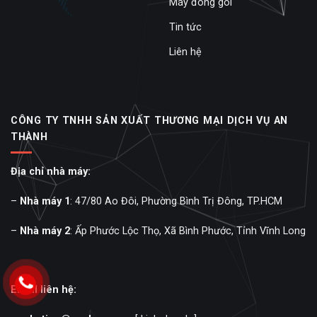
Máy đóng gói
Tin tức
Liên hệ
CÔNG TY TNHH SẢN XUẤT THƯƠNG MẠI DỊCH VỤ AN
THÀNH
Địa chỉ nhà máy:
–
Nhà máy 1
: 47/80 Ao Đôi, Phường Bình Trị Đông, TP.HCM
–
Nhà máy 2
: Ấp Phước Lộc Thọ, Xã Bình Phước, Tỉnh Vĩnh Long
Email liên hệ: