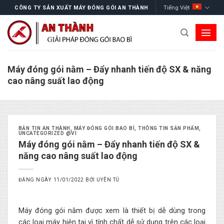
Skip
Tiếng Việt
CÔNG TY SẢN XUẤT MÁY ĐÓNG GÓI AN THÀNH
to
content
Máy đóng gói nằm – Đẩy nhanh tiến độ SX & năng
cao nâng suất lao động
BẢN TIN AN THÀNH
,
MÁY ĐÓNG GÓI BAO BÌ
,
THÔNG TIN SẢN PHẨM
,
UNCATEGORIZED @VI
Máy đóng gói nằm – Đẩy nhanh tiến độ SX &
năng cao nâng suất lao động
ĐĂNG NGÀY
11/01/2022
BỞI
UYÊN TÚ
Máy đóng gói nằm được xem là thiết bị dễ dùng trong
các loại máy hiện tại vì tính chất dễ sử dụng trên các loại