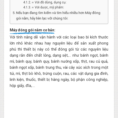
∝ Với đồ dùng, dụng cụ:
∝ Với dược, mỹ phẩm:
Nếu bạn đang tìm kiếm và tìm hiểu nhiều hơn Máy đóng
gói nằm, hãy liên lạc với chúng tôi:
Máy đóng gói nằm cơ bản:
Với tính năng dễ vận hành với các loại bao bì kích thước
lớn nhỏ khác nhau hay nguyên liệu để sản xuất phong
phú thì thiết bị này có thể đóng gói từ các nguyên liệu
dạng rắn đến chất lỏng, dạng sệt,… như bánh ngọt, bánh
mì, bánh quy, bánh quy, bánh nướng xốp, thịt, rau củ quả,
bánh ngọt xốp, bánh trung thu, vài cây xúc xích trong một
túi, mì, thịt bò khô, trứng cuộn, rau, các vật dụng gia đình,
linh kiện, thuốc, thiết bị hàng ngày, bộ phận công nghiệp,
hộp giấy, đĩa,….