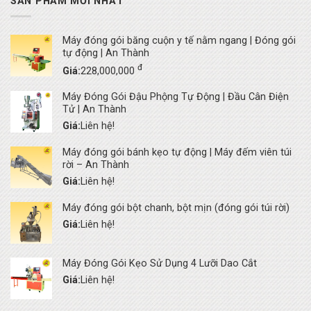
SẢN PHẨM MỚI NHẤT
Máy đóng gói băng cuộn y tế nằm ngang | Đóng gói
tự động | An Thành
đ
Giá:
228,000,000
Máy Đóng Gói Đậu Phộng Tự Động | Đầu Cân Điện
Tử | An Thành
Giá:
Liên hệ!
Máy đóng gói bánh kẹo tự động | Máy đếm viên túi
rời – An Thành
Giá:
Liên hệ!
Máy đóng gói bột chanh, bột mịn (đóng gói túi rời)
Giá:
Liên hệ!
Máy Đóng Gói Kẹo Sử Dụng 4 Lưỡi Dao Cắt
Giá:
Liên hệ!