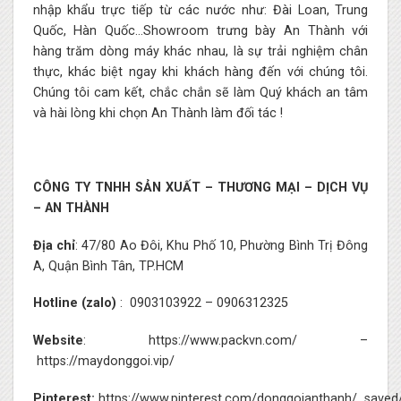
nhập khẩu trực tiếp từ các nước như: Đài Loan, Trung
Quốc, Hàn Quốc…Showroom trưng bày An Thành với
hàng trăm dòng máy khác nhau, là sự trải nghiệm chân
thực, khác biệt ngay khi khách hàng đến với chúng tôi.
Chúng tôi cam kết, chắc chắn sẽ làm Quý khách an tâm
và hài lòng khi chọn An Thành làm đối tác !
CÔNG TY TNHH SẢN XUẤT – THƯƠNG MẠI – DỊCH VỤ
– AN THÀNH
Địa chỉ
: 47/80 Ao Đôi, Khu Phố 10, Phường Bình Trị Đông
A, Quận Bình Tân, TP.HCM
Hotline (zalo)
: 0903103922 – 0906312325
Website
:
https://www.packvn.com/
–
https://maydonggoi.vip/
Pinterest:
https://www.pinterest.com/donggoianthanh/_saved