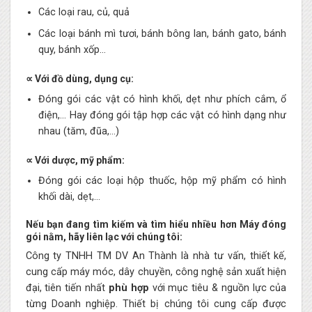
Các loại rau, củ, quả
Các loại bánh mì tươi, bánh bông lan, bánh gato, bánh
quy, bánh xốp…
∝ Với đồ dùng, dụng cụ:
Đóng gói các vật có hình khối, dẹt như phích cắm, ổ
điện,… Hay đóng gói tập hợp các vật có hình dạng như
nhau (tăm, đũa,…)
∝ Với dược, mỹ phẩm:
Đóng gói các loại hộp thuốc, hộp mỹ phẩm có hình
khối dài, dẹt,…
Nếu bạn đang tìm kiếm và tìm hiểu nhiều hơn Máy đóng
gói nằm, hãy liên lạc với chúng tôi:
Công ty TNHH TM DV An Thành là nhà tư vấn, thiết kế,
cung cấp máy móc, dây chuyền, công nghệ sản xuất hiện
đại, tiên tiến nhất
phù hợp
với mục tiêu & nguồn lực của
từng Doanh nghiệp. Thiết bị chúng tôi cung cấp được