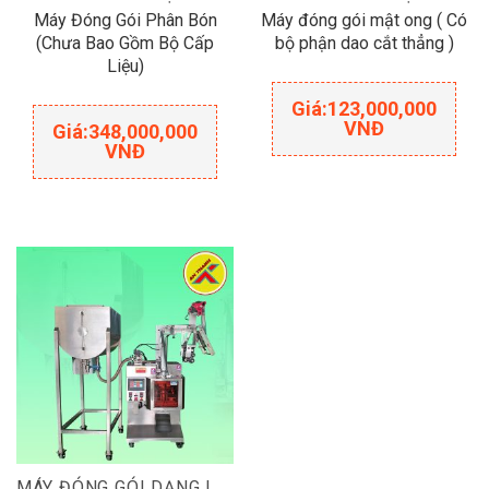
Máy Đóng Gói Phân Bón
Máy đóng gói mật ong ( Có
(Chưa Bao Gồm Bộ Cấp
bộ phận dao cắt thẳng )
Liệu)
Giá:
123,000,000
VNĐ
Giá:
348,000,000
VNĐ
MÁY ĐÓNG GÓI DẠNG LỎNG